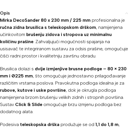
Opis
Mirka DecoSander 80 x 230 mm / 225 mm
profesionalna je
ručna zidna brusilica s teleskopskom drškom
, namijenjena
učinkovitom
brušenju zidova i stropova uz minimalnu
količinu prašine
. Zahvaljujući mogućnosti spajanja na
usisavač te integriranom sustavu za odsis prašine, omogućuje
čišći radni prostor i kvalitetniju završnu obradu.
Brusilica dolazi s
dvije izmjenjive brusne podloge – 80 × 230
mm i Ø225 mm
, što omogućuje jednostavno prilagođavanje
različitim vrstama poslova. Pravokutna podloga idealna je za
rubove, kutove i uske površine
, dok je okrugla podloga
namijenjena brzom brušenju velikih zidnih i stropnih površina.
Sustav
Click & Slide
omogućuje brzu izmjenu podloga bez
dodatnog alata.
Podesiva
teleskopska drška
produžuje se od
1,1 do 1,8 m
,