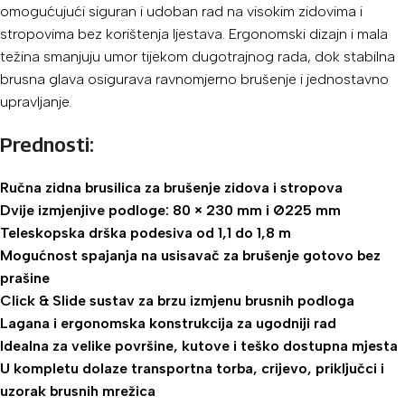
omogućujući siguran i udoban rad na visokim zidovima i
stropovima bez korištenja ljestava. Ergonomski dizajn i mala
težina smanjuju umor tijekom dugotrajnog rada, dok stabilna
brusna glava osigurava ravnomjerno brušenje i jednostavno
upravljanje.
Prednosti:
Ručna zidna brusilica za brušenje zidova i stropova
Dvije izmjenjive podloge: 80 × 230 mm i Ø225 mm
Teleskopska drška podesiva od 1,1 do 1,8 m
Mogućnost spajanja na usisavač za brušenje gotovo bez
prašine
Click & Slide sustav za brzu izmjenu brusnih podloga
Lagana i ergonomska konstrukcija za ugodniji rad
Idealna za velike površine, kutove i teško dostupna mjesta
U kompletu dolaze transportna torba, crijevo, priključci i
uzorak brusnih mrežica