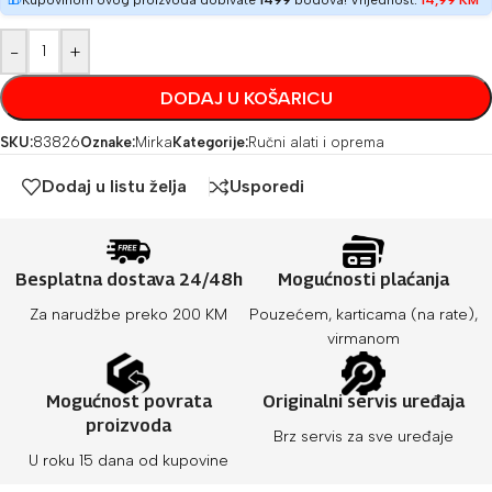
Kupovinom ovog proizvoda dobivate
1499
bodova! Vrijednost:
14,99
KM
-
+
DODAJ U KOŠARICU
SKU:
83826
Oznake:
Mirka
Kategorije:
Ručni alati i oprema
Dodaj u listu želja
Usporedi
Besplatna dostava 24/48h
Mogućnosti plaćanja
Za narudžbe preko 200 KM
Pouzećem, karticama (na rate),
virmanom
Mogućnost povrata
Originalni servis uređaja
proizvoda
Brz servis za sve uređaje
U roku 15 dana od kupovine