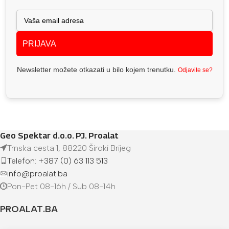
PRIJAVA
Newsletter možete otkazati u bilo kojem trenutku.
Odjavite se?
Geo Spektar d.o.o. PJ. Proalat
Trnska cesta 1, 88220 Široki Brijeg
Telefon: +387 (0) 63 113 513
info@proalat.ba
Pon-Pet 08-16h / Sub 08-14h
PROALAT.BA