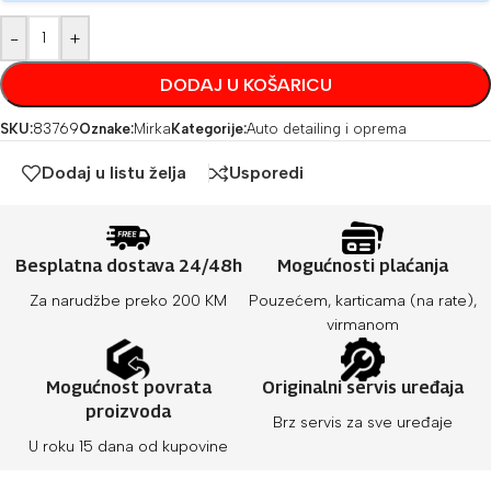
-
+
DODAJ U KOŠARICU
SKU:
83769
Oznake:
Mirka
Kategorije:
Auto detailing i oprema
Dodaj u listu želja
Usporedi
Besplatna dostava 24/48h
Mogućnosti plaćanja
Za narudžbe preko 200 KM
Pouzećem, karticama (na rate),
virmanom
Mogućnost povrata
Originalni servis uređaja
proizvoda
Brz servis za sve uređaje
U roku 15 dana od kupovine