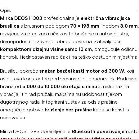
Opis
Mirka DEOS II 383
profesionalna je
električna vibracijska
brusilica
s brusnom podlogom
70 × 198 mm
i hodom
3,0 mm
,
razvijena za precizno i učinkovito brušenje u autoindustriji,
drvnoj industriji i završnoj obradi površina. Zahvaljujući
kompaktnom dizajnu visine samo 10 cm
, omogućuje odličnu
kontrolu i jednostavan rad čak i na teško dostupnim mjestima.
Brusilicu pokreće
snažan bezčetkasti motor od 300 W
, koji
osigurava konstantne performanse i dug radni vijek. Podesiva
brzina od
5.000 do 10.000 okretaja u minuti
, niska razina
vibracija i tih rad pružaju maksimalnu udobnost tijekom
dugotrajnog rada. Integrirani sustav za odsis prašine
omogućuje gotovo
brušenje bez prašine
kada se koristi s
usisavačem.
Mirka DEOS II 383 opremljena je
Bluetooth povezivanjem
, što