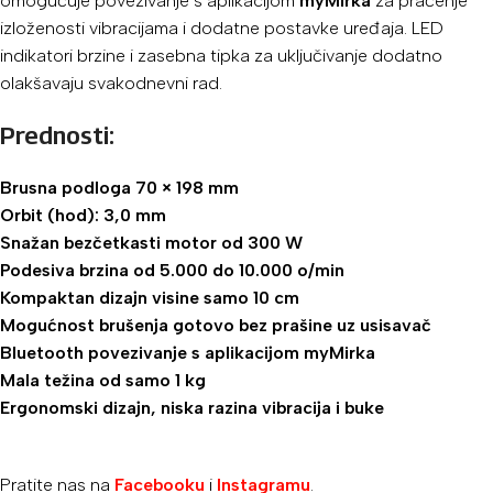
omogućuje povezivanje s aplikacijom
myMirka
za praćenje
izloženosti vibracijama i dodatne postavke uređaja. LED
indikatori brzine i zasebna tipka za uključivanje dodatno
olakšavaju svakodnevni rad.
Prednosti:
Brusna podloga 70 × 198 mm
Orbit (hod): 3,0 mm
Snažan bezčetkasti motor od 300 W
Podesiva brzina od 5.000 do 10.000 o/min
Kompaktan dizajn visine samo 10 cm
Mogućnost brušenja gotovo bez prašine uz usisavač
Bluetooth povezivanje s aplikacijom myMirka
Mala težina od samo 1 kg
Ergonomski dizajn, niska razina vibracija i buke
Pratite nas na
Facebooku
i
Instagramu
.