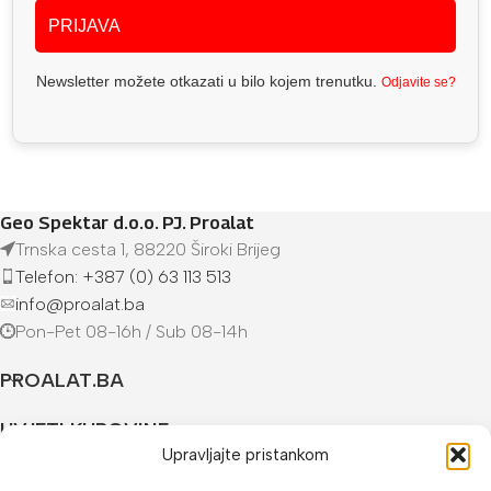
PRIJAVA
Newsletter možete otkazati u bilo kojem trenutku.
Odjavite se?
Geo Spektar d.o.o. PJ. Proalat
Trnska cesta 1, 88220 Široki Brijeg
Telefon: +387 (0) 63 113 513
info@proalat.ba
Pon-Pet 08-16h / Sub 08-14h
PROALAT.BA
UVJETI KUPOVINE
Upravljajte pristankom
NAČINI PLAĆANJA