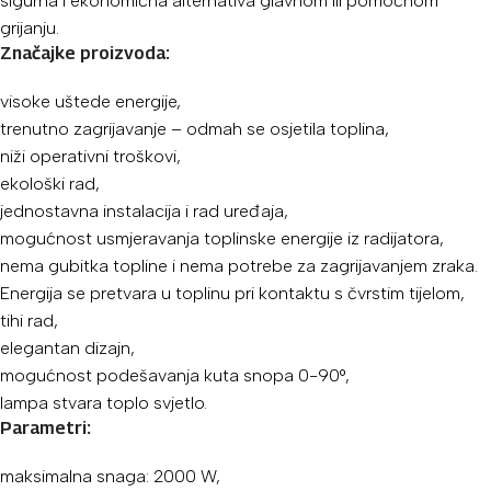
sigurna i ekonomična alternativa glavnom ili pomoćnom
grijanju.
Značajke proizvoda:
visoke uštede energije,
trenutno zagrijavanje – odmah se osjetila toplina,
niži operativni troškovi,
ekološki rad,
jednostavna instalacija i rad uređaja,
mogućnost usmjeravanja toplinske energije iz radijatora,
nema gubitka topline i nema potrebe za zagrijavanjem zraka.
Energija se pretvara u toplinu pri kontaktu s čvrstim tijelom,
tihi rad,
elegantan dizajn,
mogućnost podešavanja kuta snopa 0-90°,
lampa stvara toplo svjetlo.
Parametri:
maksimalna snaga: 2000 W,