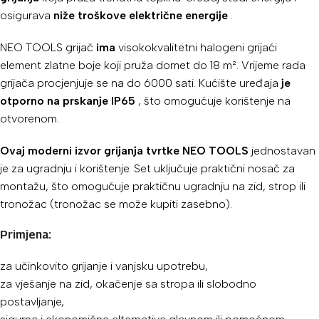
osigurava
niže troškove električne energije
.
NEO TOOLS grijač
ima
visokokvalitetni halogeni grijaći
element zlatne boje koji pruža domet do 18 m². Vrijeme rada
grijača procjenjuje se na do 6000 sati. Kućište uređaja
je
otporno na prskanje IP65
, što omogućuje korištenje na
otvorenom.
Ovaj moderni izvor grijanja tvrtke NEO TOOLS
jednostavan
je za ugradnju i korištenje. Set uključuje praktični nosač za
montažu, što omogućuje praktičnu ugradnju na zid, strop ili
tronožac (tronožac se može kupiti zasebno).
Primjena:
za učinkovito grijanje i vanjsku upotrebu,
za vješanje na zid, okačenje sa stropa ili slobodno
postavljanje,