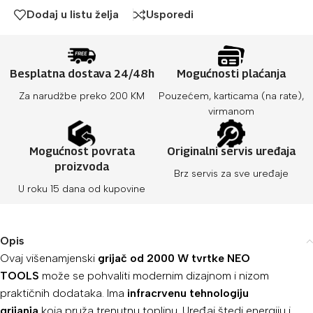
Dodaj u listu želja
Usporedi
Besplatna dostava 24/48h
Mogućnosti plaćanja
Za narudžbe preko 200 KM
Pouzećem, karticama (na rate),
virmanom
Mogućnost povrata
Originalni servis uređaja
proizvoda
Brz servis za sve uređaje
U roku 15 dana od kupovine
Opis
Ovaj višenamjenski
grijač od 2000 W tvrtke NEO
TOOLS
može se pohvaliti modernim dizajnom i nizom
praktičnih dodataka. Ima
infracrvenu tehnologiju
grijanja
koja pruža trenutnu toplinu. Uređaj štedi energiju i