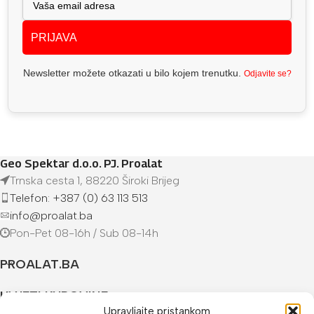
PRIJAVA
Newsletter možete otkazati u bilo kojem trenutku.
Odjavite se?
Geo Spektar d.o.o. PJ. Proalat
Trnska cesta 1, 88220 Široki Brijeg
Telefon: +387 (0) 63 113 513
info@proalat.ba
Pon-Pet 08-16h / Sub 08-14h
PROALAT.BA
UVJETI KUPOVINE
Upravljajte pristankom