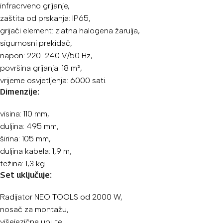
infracrveno grijanje,
zaštita od prskanja: IP65,
grijaći element: zlatna halogena žarulja,
sigurnosni prekidač,
napon: 220-240 V/50 Hz,
površina grijanja: 18 m²,
vrijeme osvjetljenja: 6000 sati.
Dimenzije:
visina: 110 mm,
duljina: 495 mm,
širina: 105 mm,
duljina kabela: 1,9 m,
težina: 1,3 kg.
Set uključuje:
Radijator NEO TOOLS od 2000 W,
nosač za montažu,
višejezične upute.