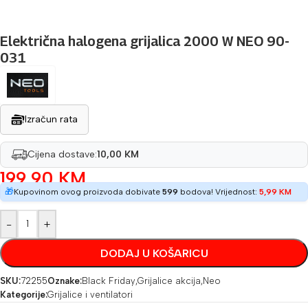
Električna halogena grijalica 2000 W NEO 90-
031
Izračun rata
Cijena dostave:
10,00 KM
199,90
KM
🎁
Kupovinom ovog proizvoda dobivate
599
bodova! Vrijednost:
5,99
KM
-
+
DODAJ U KOŠARICU
SKU:
72255
Oznake:
Black Friday
,
Grijalice akcija
,
Neo
Kategorije:
Grijalice i ventilatori