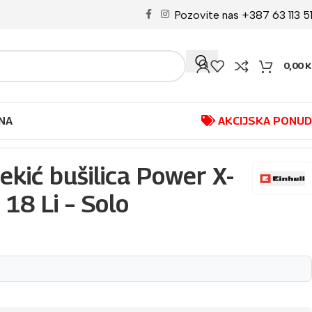
Pozovite nas +387 63 113 5
0,00
K
NA
AKCIJSKA PONU
kić bušilica Power X-
18 Li – Solo