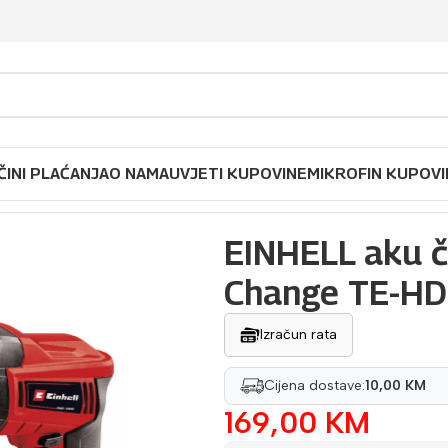
ČINI PLAĆANJA
O NAMA
UVJETI KUPOVINE
MIKROFIN KUPOVI
ekić bušilica Power X-Change TE-HD 18 Li – Solo
EINHELL aku če
Change TE-HD 
Izračun rata
Cijena dostave:
10,00 KM
169,00
KM