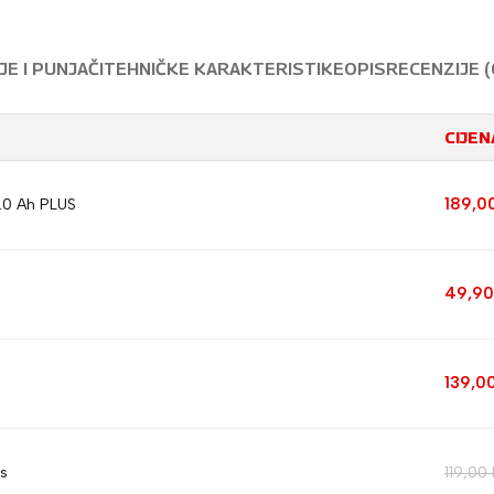
E I PUNJAČI
TEHNIČKE KARAKTERISTIKE
OPIS
RECENZIJE (
CIJEN
189,0
4.0 Ah PLUS
49,9
139,0
s
119,00