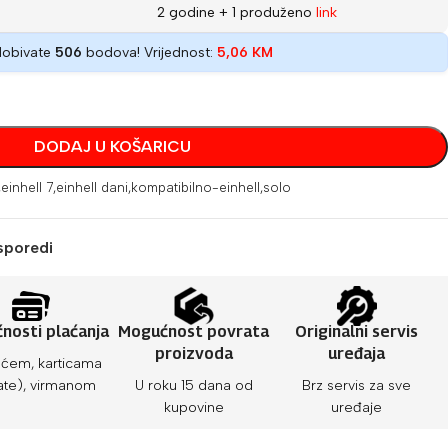
2 godine + 1 produženo
link
dobivate
506
bodova! Vrijednost:
5,06
KM
DODAJ U KOŠARICU
,
einhell 7
,
einhell dani
,
kompatibilno-einhell
,
solo
sporedi
nosti plaćanja
Mogućnost povrata
Originalni servis
proizvoda
uređaja
ćem, karticama
ate), virmanom
U roku 15 dana od
Brz servis za sve
kupovine
uređaje