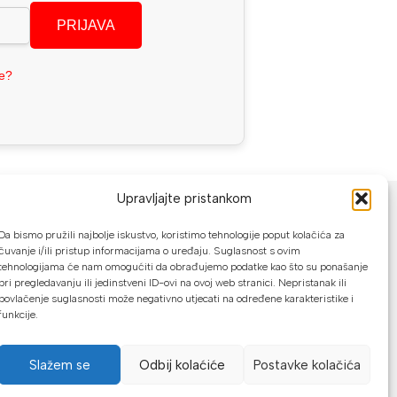
PRIJAVA
se?
NAČINI PLAĆANJA
Upravljajte pristankom
U našoj web trgovini možete platiti:
Da bismo pružili najbolje iskustvo, koristimo tehnologije poput kolačića za
čuvanje i/ili pristup informacijama o uređaju. Suglasnost s ovim
tehnologijama će nam omogućiti da obrađujemo podatke kao što su ponašanje
Kreditnim karticama jednokratno ili do
pri pregledavanju ili jedinstveni ID-ovi na ovoj web stranici. Nepristanak ili
24 rate
povlačenje suglasnosti može negativno utjecati na određene karakteristike i
funkcije.
Općom uplatnicom, virmanom, internet
bankarstvom
Slažem se
Odbij kolaćiće
Postavke kolačića
Gotovinom prilikom preuzimanja