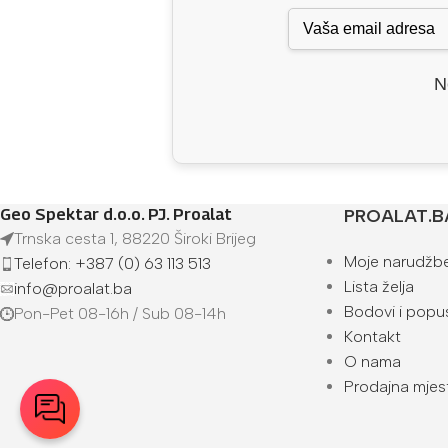
N
Geo Spektar d.o.o. PJ. Proalat
PROALAT.B
Trnska cesta 1, 88220 Široki Brijeg
Moje narudžb
Telefon: +387 (0) 63 113 513
Lista želja
info@proalat.ba
Bodovi i popus
Pon-Pet 08-16h / Sub 08-14h
Kontakt
O nama
Prodajna mjes