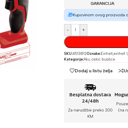
GARANCIJA
🎁
Kupovinom ovog proizvoda 
-
+
SKU:
4513812
Oznake:
Einhell
,
einhell 1
Kategorije:
Aku čekić bušilice
Dodaj u listu želja
U
Besplatna dostava
Moguć
24/48h
Pouze
Za narudžbe preko 200
(na r
KM