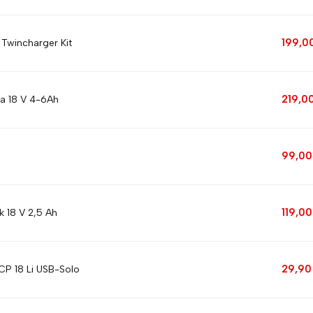
199,0
& Twincharger Kit
219,0
ja 18 V 4-6Ah
99,0
119,0
 18 V 2,5 Ah
29,9
CP 18 Li USB-Solo