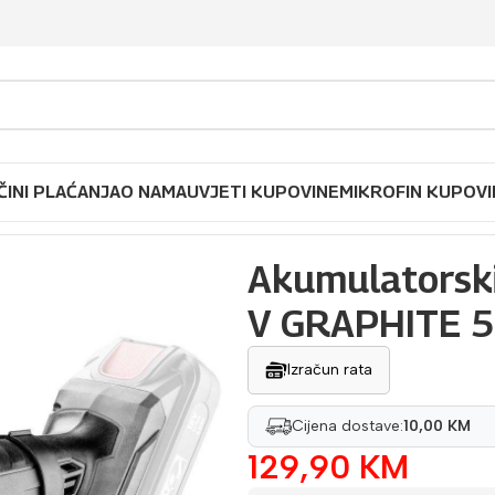
ČINI PLAĆANJA
O NAMA
UVJETI KUPOVINE
MIKROFIN KUPOVI
gy+ 18 V GRAPHITE 58G013
Akumulatorski
V GRAPHITE 
Izračun rata
Cijena dostave:
10,00 KM
129,90
KM