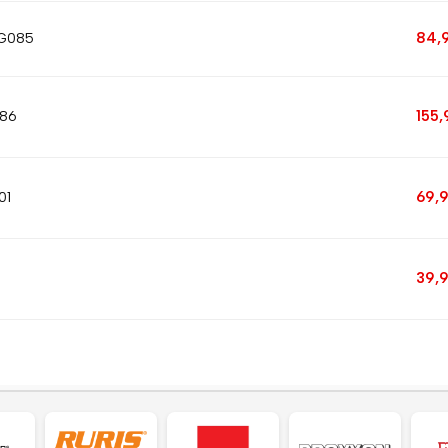
84,
8G085
155
086
69,
01
39,