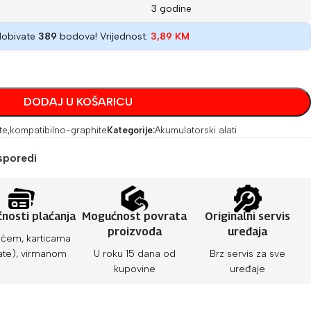
3 godine
dobivate
389
bodova! Vrijednost:
3,89
KM
DODAJ U KOŠARICU
te
,
kompatibilno-graphite
Kategorije:
Akumulatorski alati
sporedi
nosti plaćanja
Mogućnost povrata
Originalni servis
proizvoda
uređaja
ćem, karticama
ate), virmanom
U roku 15 dana od
Brz servis za sve
kupovine
uređaje