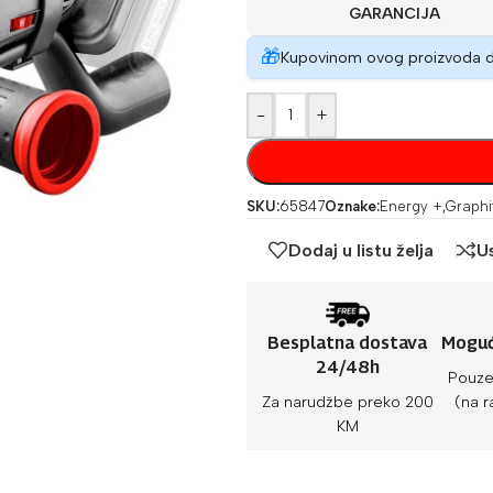
GARANCIJA
🎁
Kupovinom ovog proizvoda 
-
+
SKU:
65847
Oznake:
Energy +
,
Graphi
Dodaj u listu želja
U
Besplatna dostava
Moguć
24/48h
Pouze
Za narudžbe preko 200
(na r
KM