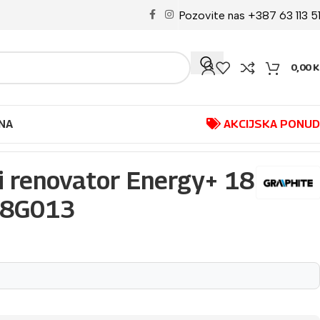
Pozovite nas +387 63 113 5
0,00
K
NA
AKCIJSKA PONU
 renovator Energy+ 18
58G013