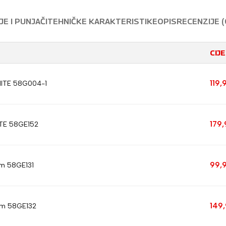
E I PUNJAČI
TEHNIČKE KARAKTERISTIKE
OPIS
RECENZIJE (
CIJ
119,
PHITE 58G004-1
179
ITE 58GE152
99,
em 58GE131
149
čem 58GE132