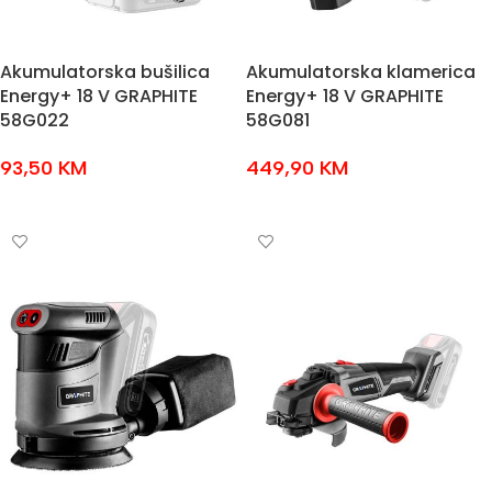
Akumulatorska bušilica
Akumulatorska klamerica
Energy+ 18 V GRAPHITE
Energy+ 18 V GRAPHITE
58G022
58G081
93,50
KM
449,90
KM
DODAJ U KOŠARICU
DODAJ U KOŠARICU