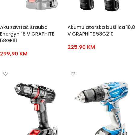
Aku zavrtač šrauba
Akumulatorska bušilica 10,8
Energy+ 18 V GRAPHITE
V GRAPHITE 58G210
58GE111
225,90
KM
299,90
KM
DODAJ U KOŠARICU
DODAJ U KOŠARICU