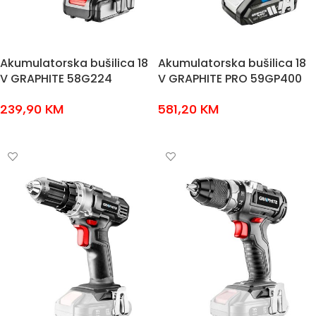
Akumulatorska bušilica 18
Akumulatorska bušilica 18
V GRAPHITE 58G224
V GRAPHITE PRO 59GP400
239,90
KM
581,20
KM
DODAJ U KOŠARICU
DODAJ U KOŠARICU