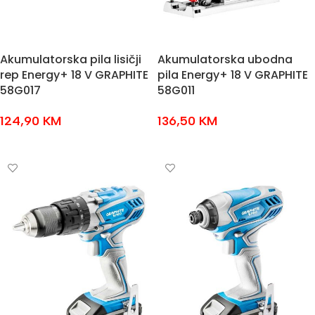
Akumulatorska pila lisičji
Akumulatorska ubodna
rep Energy+ 18 V GRAPHITE
pila Energy+ 18 V GRAPHITE
58G017
58G011
124,90
KM
136,50
KM
DODAJ U KOŠARICU
DODAJ U KOŠARICU