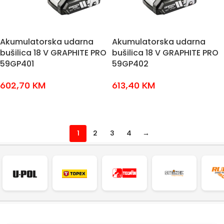
Akumulatorska udarna
Akumulatorska udarna
bušilica 18 V GRAPHITE PRO
bušilica 18 V GRAPHITE PRO
59GP401
59GP402
602,70
KM
613,40
KM
DODAJ U KOŠARICU
DODAJ U KOŠARICU
1
2
3
4
→