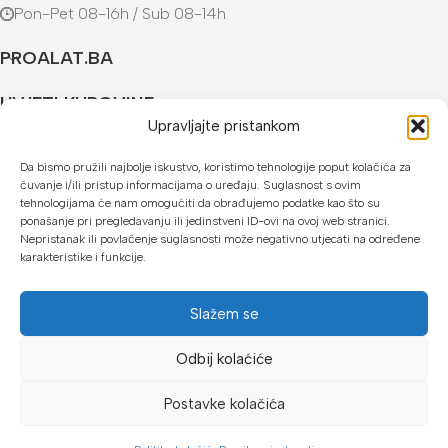
Pon-Pet 08-16h / Sub 08-14h
PROALAT.BA
UVJETI KUPOVINE
Upravljajte pristankom
NAČINI PLAĆANJA
Da bismo pružili najbolje iskustvo, koristimo tehnologije poput kolačića za
čuvanje i/ili pristup informacijama o uređaju. Suglasnost s ovim
U našoj web trgovini možete platiti:
tehnologijama će nam omogućiti da obrađujemo podatke kao što su
ponašanje pri pregledavanju ili jedinstveni ID-ovi na ovoj web stranici.
Kreditnim karticama jednokratno ili do 24 rate
Nepristanak ili povlačenje suglasnosti može negativno utjecati na određene
karakteristike i funkcije.
Općom uplatnicom, virmanom, internet bankarstvom
Gotovinom prilikom preuzimanja
Slažem se
Mikrofin do 18 rata
Odbij kolaćiće
Copyright © 2026 Proalat.ba
Postavke kolačića