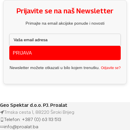
Prijavite se na naš Newsletter
Primajte na email akcijske ponude i novosti
PRIJAVA
Newsletter možete otkazati u bilo kojem trenutku.
Odjavite se?
Geo Spektar d.o.o. PJ. Proalat
Trnska cesta 1, 88220 Široki Brijeg
Telefon: +387 (0) 63 113 513
info@proalat.ba