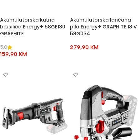
Akumulatorska kutna
Akumulatorska lančana
brusilica Energy+ 58GE130
pila Energy+ GRAPHITE 18 V
GRAPHITE
58G034
279,90
KM
5.0
159,90
KM
DODAJ U KOŠARICU
DODAJ U KOŠARICU