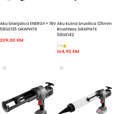
Aku blanjalica ENERGY+ 18V
Aku kutna brusilica 125mm
58GE135 GRAPHITE
Brushless GRAPHITE
58GE142
209,00
KM
3.0
DODAJ U KOŠARICU
164,90
KM
DODAJ U KOŠARICU