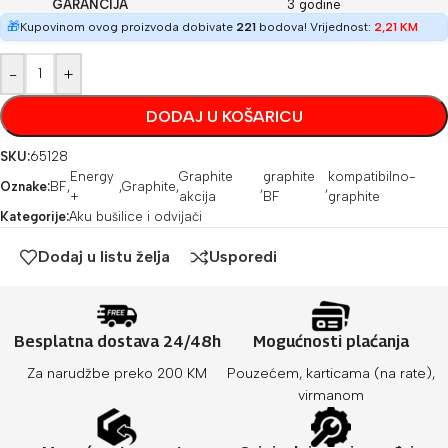
GARANCIJA
3 godine
🎁
Kupovinom ovog proizvoda dobivate
221
bodova! Vrijednost:
2,21
KM
-
+
DODAJ U KOŠARICU
SKU:
65128
Energy
Graphite
graphite
kompatibilno-
Oznake:
BF
,
,
Graphite
,
,
,
+
akcija
BF
graphite
Kategorije:
Aku bušilice i odvijači
Dodaj u listu želja
Usporedi
Besplatna dostava 24/48h
Mogućnosti plaćanja
Za narudžbe preko 200 KM
Pouzećem, karticama (na rate),
virmanom