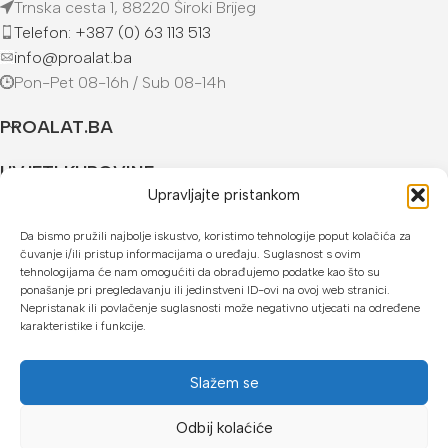
Trnska cesta 1, 88220 Široki Brijeg
Telefon: +387 (0) 63 113 513
info@proalat.ba
Pon-Pet 08-16h / Sub 08-14h
PROALAT.BA
UVJETI KUPOVINE
Upravljajte pristankom
NAČINI PLAĆANJA
Da bismo pružili najbolje iskustvo, koristimo tehnologije poput kolačića za
čuvanje i/ili pristup informacijama o uređaju. Suglasnost s ovim
U našoj web trgovini možete platiti:
tehnologijama će nam omogućiti da obrađujemo podatke kao što su
ponašanje pri pregledavanju ili jedinstveni ID-ovi na ovoj web stranici.
Kreditnim karticama jednokratno ili do 24 rate
Nepristanak ili povlačenje suglasnosti može negativno utjecati na određene
karakteristike i funkcije.
Općom uplatnicom, virmanom, internet bankarstvom
Gotovinom prilikom preuzimanja
Slažem se
Mikrofin do 18 rata
Odbij kolaćiće
Copyright © 2026 Proalat.ba