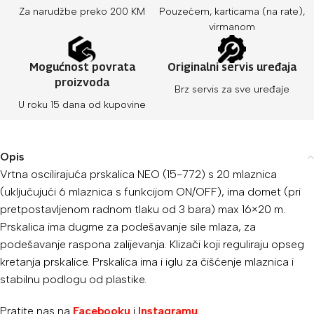
Za narudžbe preko 200 KM
Pouzećem, karticama (na rate),
virmanom
Mogućnost povrata
Originalni servis uređaja
proizvoda
Brz servis za sve uređaje
U roku 15 dana od kupovine
Opis
Vrtna oscilirajuća prskalica NEO (15-772) s 20 mlaznica
(uključujući 6 mlaznica s funkcijom ON/OFF), ima domet (pri
pretpostavljenom radnom tlaku od 3 bara) max 16×20 m.
Prskalica ima dugme za podešavanje sile mlaza, za
podešavanje raspona zalijevanja. Klizači koji reguliraju opseg
kretanja prskalice. Prskalica ima i iglu za čišćenje mlaznica i
stabilnu podlogu od plastike.
Pratite nas na
Facebooku
i
Instagramu
.