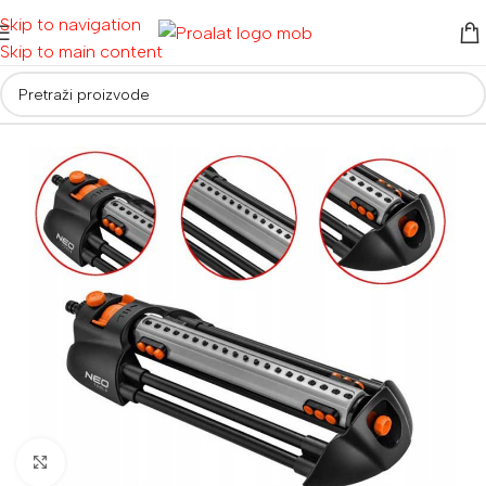
Skip to navigation
Skip to main content
Početna
/
Alati za vrt i dom
/
Vrtni alati
/
Vrtne prskalice
Povećaj sliku