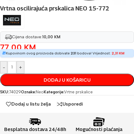
Vrtna oscilirajuća prskalica NEO 15-772
Cijena dostave:
10,00 KM
77,00
KM
🎁
Kupovinom ovog proizvoda dobivate
231
bodova! Vrijednost:
2,31
KM
-
+
DODAJ U KOŠARICU
SKU:
74029
Oznake:
Neo
Kategorije:
Vrtne prskalice
Dodaj u listu želja
Usporedi
Besplatna dostava 24/48h
Mogućnosti plaćanja