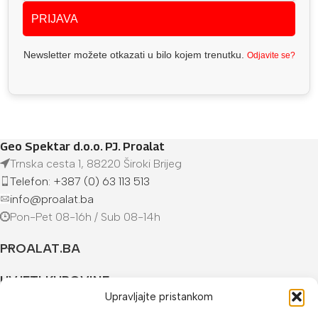
PRIJAVA
Newsletter možete otkazati u bilo kojem trenutku.
Odjavite se?
Geo Spektar d.o.o. PJ. Proalat
Trnska cesta 1, 88220 Široki Brijeg
Telefon: +387 (0) 63 113 513
info@proalat.ba
Pon-Pet 08-16h / Sub 08-14h
PROALAT.BA
UVJETI KUPOVINE
Upravljajte pristankom
NAČINI PLAĆANJA