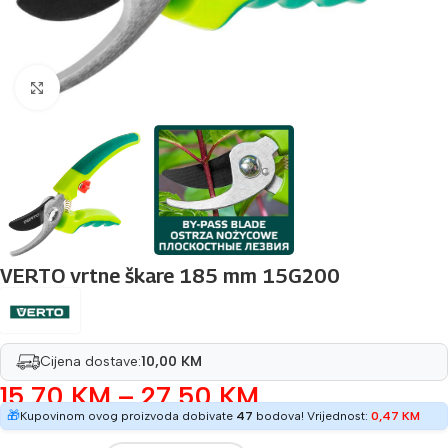
Povećaj sliku
VERTO vrtne škare 185 mm 15G200
Cijena dostave:
10,00 KM
15,70
KM
–
27,50
KM
🎁
Kupovinom ovog proizvoda dobivate
47
bodova! Vrijednost:
0,47
KM