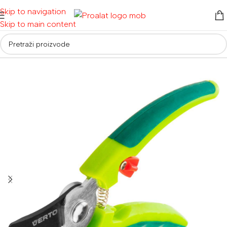
Skip to navigation
Skip to main content
Alati za vrt i dom
/
Vrtni alati
/
Škare za oblikovanje grmova i živice