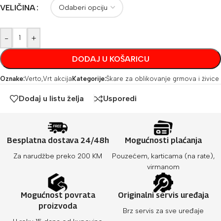
VELIČINA
-
+
DODAJ U KOŠARICU
Oznake:
Verto
,
Vrt akcija
Kategorije:
Škare za oblikovanje grmova i živice
Dodaj u listu želja
Usporedi
Besplatna dostava 24/48h
Mogućnosti plaćanja
Za narudžbe preko 200 KM
Pouzećem, karticama (na rate),
virmanom
Mogućnost povrata
Originalni servis uređaja
proizvoda
Brz servis za sve uređaje