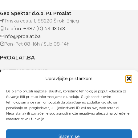
Geo Spektar d.o.o. PJ. Proalat
Trnska cesta 1, 88220 Široki Brijeg
Telefon: +387 (0) 63 113 513
info@proalat.ba
Pon-Pet 08-16h / Sub 08-14h
PROALAT.BA
UVJETI KUPOVINE
Upravljajte pristankom
NAČINI PLAĆANJA
Da bismo pružili najbolje iskustvo, koristimo tehnologije poput kolačića za
čuvanje i/ili pristup informacijama o uređaju. Suglasnost s ovim
U našoj web trgovini možete platiti:
tehnologijama će nam omogućiti da obrađujemo podatke kao što su
ponašanje pri pregledavanju ili jedinstveni ID-ovi na ovoj web stranici.
Kreditnim karticama jednokratno ili do 24 rate
Nepristanak ili povlačenje suglasnosti može negativno utjecati na određene
karakteristike i funkcije.
Općom uplatnicom, virmanom, internet bankarstvom
Gotovinom prilikom preuzimanja
Slažem se