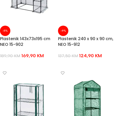
-11%
-9%
Plastenik 143x73x195 cm
Plastenik 240 x 90 x 90 cm,
NEO 15-902
NEO 15-912
169,90
KM
124,90
KM
189,90
KM
137,50
KM
DODAJ U KOŠARICU
DODAJ U KOŠARICU