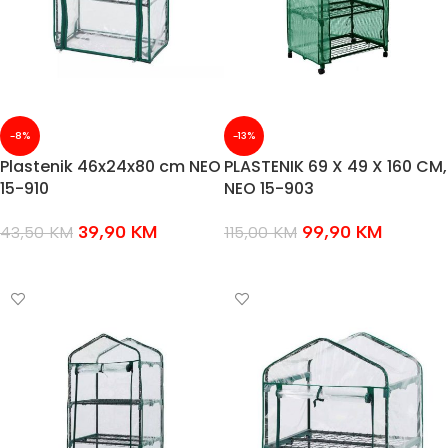
-8%
-13%
Plastenik 46x24x80 cm NEO
PLASTENIK 69 X 49 X 160 CM,
15-910
NEO 15-903
39,90
KM
99,90
KM
43,50
KM
115,00
KM
DODAJ U KOŠARICU
DODAJ U KOŠARICU