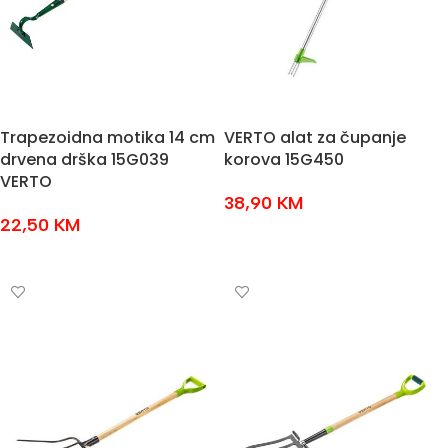
Trapezoidna motika 14 cm
VERTO alat za čupanje
drvena drška 15G039
korova 15G450
VERTO
38,90
KM
22,50
KM
DODAJ U KOŠARICU
DODAJ U KOŠARICU