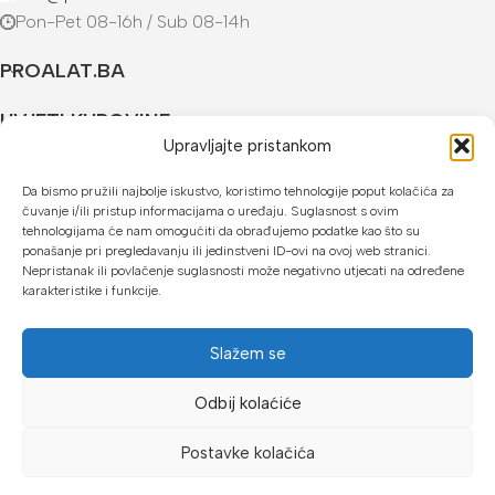
Pon-Pet 08-16h / Sub 08-14h
PROALAT.BA
UVJETI KUPOVINE
Upravljajte pristankom
NAČINI PLAĆANJA
Da bismo pružili najbolje iskustvo, koristimo tehnologije poput kolačića za
čuvanje i/ili pristup informacijama o uređaju. Suglasnost s ovim
U našoj web trgovini možete platiti:
tehnologijama će nam omogućiti da obrađujemo podatke kao što su
ponašanje pri pregledavanju ili jedinstveni ID-ovi na ovoj web stranici.
Kreditnim karticama jednokratno ili do 24 rate
Nepristanak ili povlačenje suglasnosti može negativno utjecati na određene
karakteristike i funkcije.
Općom uplatnicom, virmanom, internet bankarstvom
Gotovinom prilikom preuzimanja
Slažem se
Mikrofin do 18 rata
Odbij kolaćiće
Copyright © 2026 Proalat.ba
Postavke kolačića