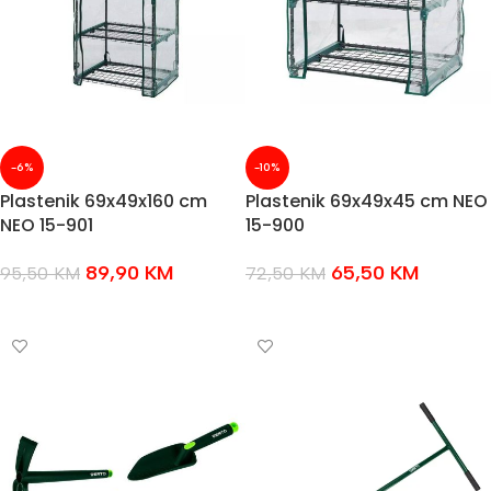
-6%
-10%
Plastenik 69x49x160 cm
Plastenik 69x49x45 cm NEO
NEO 15-901
15-900
89,90
KM
65,50
KM
95,50
KM
72,50
KM
DODAJ U KOŠARICU
DODAJ U KOŠARICU