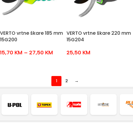
VERTO vrtne škare 185 mm
VERTO vrtne škare 220 mm
15G200
15G204
15,70
KM
–
27,50
KM
25,50
KM
ODABERI OPCIJE
DODAJ U KOŠARICU
1
2
→