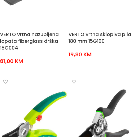
VERTO vrtna nazubljena
VERTO vrtna sklopiva pila
lopata fiberglass drška
180 mm 15G100
15G004
19,80
KM
81,00
KM
DODAJ U KOŠARICU
DODAJ U KOŠARICU