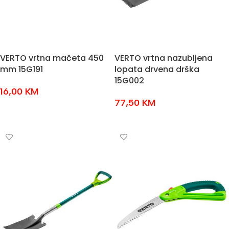
VERTO vrtna mačeta 450
VERTO vrtna nazubljena
mm 15G191
lopata drvena drška
15G002
16,00
KM
77,50
KM
DODAJ U KOŠARICU
DODAJ U KOŠARICU