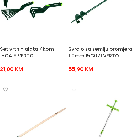
Set vrtnih alata 4kom
Svrdlo za zemlju promjera
15G419 VERTO
110mm 15G071 VERTO
21,00
KM
55,90
KM
DODAJ U KOŠARICU
DODAJ U KOŠARICU