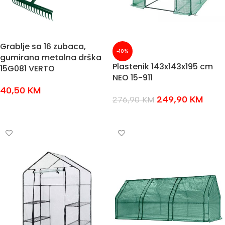
Grablje sa 16 zubaca,
-10%
gumirana metalna drška
Plastenik 143x143x195 cm
15G081 VERTO
NEO 15-911
40,50
KM
249,90
KM
276,90
KM
DODAJ U KOŠARICU
DODAJ U KOŠARICU