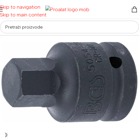
Skip to navigation
Skip to main content
Početna
/
Pribor
/
Nasadni ključevi