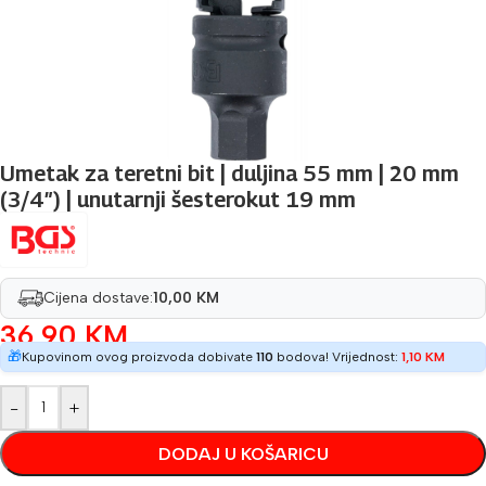
Umetak za teretni bit | duljina 55 mm | 20 mm
(3/4″) | unutarnji šesterokut 19 mm
Cijena dostave:
10,00 KM
36,90
KM
🎁
Kupovinom ovog proizvoda dobivate
110
bodova! Vrijednost:
1,10
KM
-
+
DODAJ U KOŠARICU