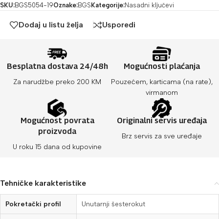
SKU:
BGS5054-19
Oznake:
BGS
Kategorije:
Nasadni ključevi
Dodaj u listu želja
Usporedi
Besplatna dostava 24/48h
Mogućnosti plaćanja
Za narudžbe preko 200 KM
Pouzećem, karticama (na rate),
virmanom
Mogućnost povrata
Originalni servis uređaja
proizvoda
Brz servis za sve uređaje
U roku 15 dana od kupovine
Tehničke karakteristike
Pokretački profil
Unutarnji šesterokut