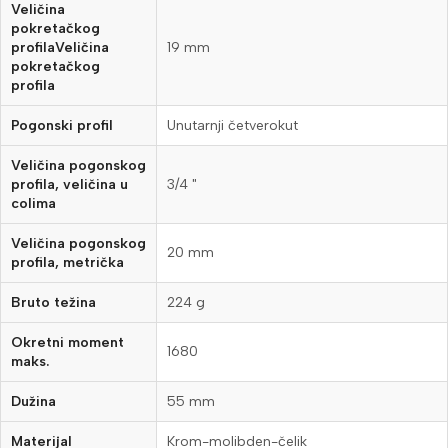
Veličina
pokretačkog
profilaVeličina
19 mm
pokretačkog
profila
Pogonski profil
Unutarnji četverokut
Veličina pogonskog
profila, veličina u
3/4 "
colima
Veličina pogonskog
20 mm
profila, metrička
Bruto težina
224 g
Okretni moment
1680
maks.
Dužina
55 mm
Materijal
Krom-molibden-čelik