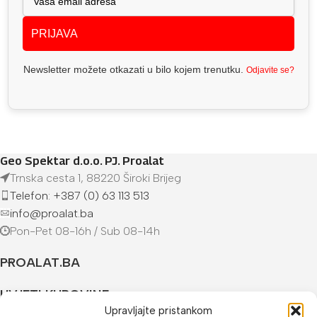
PRIJAVA
Newsletter možete otkazati u bilo kojem trenutku.
Odjavite se?
Geo Spektar d.o.o. PJ. Proalat
Trnska cesta 1, 88220 Široki Brijeg
Telefon: +387 (0) 63 113 513
info@proalat.ba
Pon-Pet 08-16h / Sub 08-14h
PROALAT.BA
UVJETI KUPOVINE
Upravljajte pristankom