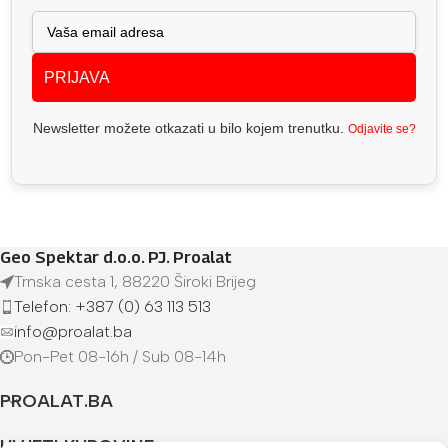
PRIJAVA
Newsletter možete otkazati u bilo kojem trenutku.
Odjavite se?
Geo Spektar d.o.o. PJ. Proalat
Trnska cesta 1, 88220 Široki Brijeg
Telefon: +387 (0) 63 113 513
info@proalat.ba
Pon-Pet 08-16h / Sub 08-14h
PROALAT.BA
UVJETI KUPOVINE