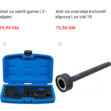
Alat za ventil gume | 2-
Alat za vraćanje kočionih
dijelni
klipova | za VW T5
19,90
KM
72,50
KM
DODAJ U KOŠARICU
DODAJ U KOŠARICU