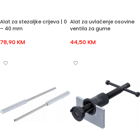
Alat za stezaljke crijeva | 0
Alat za uvlačenje osovine
– 40 mm
ventila za gume
78,90
KM
44,50
KM
DODAJ U KOŠARICU
DODAJ U KOŠARICU