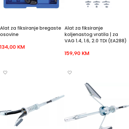
Alat za fiksiranje bregaste
Alat za fiksiranje
osovine
koljenastog vratila | za
VAG 1.4, 1.6, 2.0 TDI (EA288)
134,00
KM
159,90
KM
DODAJ U KOŠARICU
DODAJ U KOŠARICU