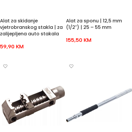
Alat za skidanje
Alat za sponu | 12,5 mm
vjetrobranskog stakla | za
(1/2″) | 25 – 55 mm
zalijepljena auto stakala
155,50
KM
59,90
KM
DODAJ U KOŠARICU
DODAJ U KOŠARICU