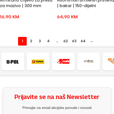
Armirano crijevo za presu
Asortiman brtvenih prstena
za mazivo | 300 mm
| bakar | 150-dijelni
16,90
KM
64,90
KM
DODAJ U KOŠARICU
DODAJ U KOŠARICU
1
2
3
4
…
62
63
64
→
Prijavite se na naš Newsletter
Primajte na email akcijske ponude i novosti