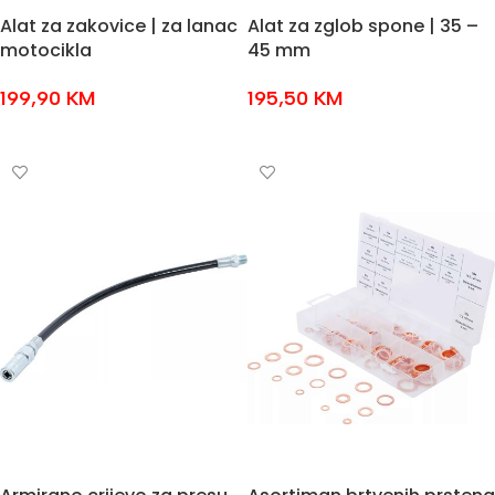
Alat za zakovice | za lanac
Alat za zglob spone | 35 –
motocikla
45 mm
199,90
KM
195,50
KM
DODAJ U KOŠARICU
DODAJ U KOŠARICU