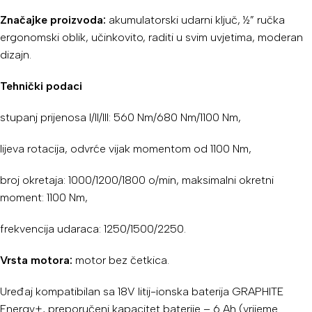
Značajke proizvoda:
akumulatorski udarni ključ, ½” ručka
ergonomski oblik, učinkovito, raditi u svim uvjetima, moderan
dizajn.
Tehnički podaci
stupanj prijenosa I/II/III: 560 Nm/680 Nm/1100 Nm,
lijeva rotacija, odvrće vijak momentom od 1100 Nm,
broj okretaja: 1000/1200/1800 o/min, maksimalni okretni
moment: 1100 Nm,
frekvencija udaraca: 1250/1500/2250.
Vrsta motora:
motor bez četkica.
Uređaj kompatibilan sa 18V litij-ionska baterija GRAPHITE
Energy+, preporučeni kapacitet baterije – 6 Ah (vrijeme