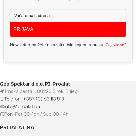
PRIJAVA
Newsletter možete otkazati u bilo kojem trenutku.
Odjavite se?
Geo Spektar d.o.o. PJ. Proalat
Trnska cesta 1, 88220 Široki Brijeg
Telefon: +387 (0) 63 113 513
info@proalat.ba
Pon-Pet 08-16h / Sub 08-14h
PROALAT.BA