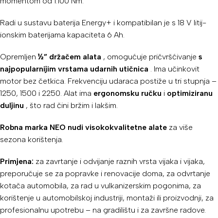
momentom od 1.100 Nm.
Radi u sustavu baterija Energy+ i kompatibilan je s 18 V litij-
ionskim baterijama kapaciteta 6 Ah.
Opremljen
½” držačem alata
, omogućuje pričvršćivanje
s
najpopularnijim vrstama udarnih utičnica
. Ima učinkovit
motor bez četkica. Frekvenciju udaraca postiže u tri stupnja –
1250, 1500 i 2250. Alat ima
ergonomsku ručku
i
optimiziranu
duljinu
, što rad čini bržim i lakšim.
Robna marka NEO nudi visokokvalitetne alate
za više
sezona korištenja.
Primjena:
za zavrtanje i odvijanje raznih vrsta vijaka i vijaka,
preporučuje se za popravke i renovacije doma, za odvrtanje
kotača automobila, za rad u vulkanizerskim pogonima, za
korištenje u automobilskoj industriji, montaži ili proizvodnji, za
profesionalnu upotrebu – na gradilištu i za završne radove.