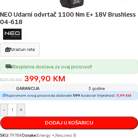
NEO Udarni odvrtač 1100 Nm E+ 18V Brushless
04-618
Izračun rata
Besplatna dostava za ovaj proizvod!
399,90
KM
529,90
KM
GARANCIJA
3 godine
🎁
Kupovinom ovog proizvoda dobivate
1199
bodova! Vrijednost:
11,99
KM
-
+
DODAJ U KOŠARICU
SKU:
79784
Oznake:
Energy +
,
Neo
,
neo 8