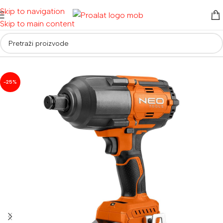
Skip to navigation
Skip to main content
Početna
/
Akumulatorski alati
/
Aku bušilice i odvijači
-25%