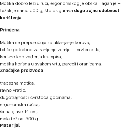
Motika dobro leži u ruci, ergonomskog je oblika i lagan je –
težak je samo 500 g, što osigurava
dugotrajnu udobnost
korištenja
.
Primjena
Motika se preporučuje za uklanjanje korova,
bit će potrebno za rahljenje zemlje ili mrvljenje tla,
korisno kod vađenja krumpira,
motika korisna u svakom vrtu, parceli i oranicama.
Značajke proizvoda
trapezna motika,
ravno vratilo,
dugotrajnost i čvrstoća godinama,
ergonomska ručka,
širina glave: 14 cm,
mala težina: 500 g.
Materijal