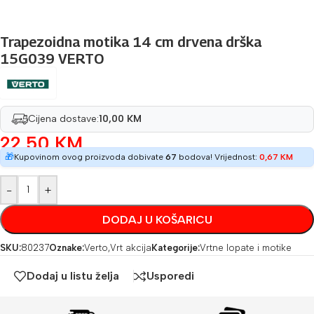
Trapezoidna motika 14 cm drvena drška
15G039 VERTO
Cijena dostave:
10,00 KM
22,50
KM
🎁
Kupovinom ovog proizvoda dobivate
67
bodova! Vrijednost:
0,67
KM
-
+
DODAJ U KOŠARICU
SKU:
80237
Oznake:
Verto
,
Vrt akcija
Kategorije:
Vrtne lopate i motike
Dodaj u listu želja
Usporedi