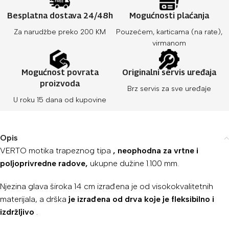
Besplatna dostava 24/48h
Mogućnosti plaćanja
Za narudžbe preko 200 KM
Pouzećem, karticama (na rate),
virmanom
Mogućnost povrata
Originalni servis uređaja
proizvoda
Brz servis za sve uređaje
U roku 15 dana od kupovine
Opis
VERTO motika trapeznog tipa
, neophodna za vrtne i
poljoprivredne radove,
ukupne dužine 1.100 mm.
Njezina glava široka 14 cm izrađena je od visokokvalitetnih
materijala, a drška
je izrađena od drva koje je fleksibilno i
izdržljivo
.