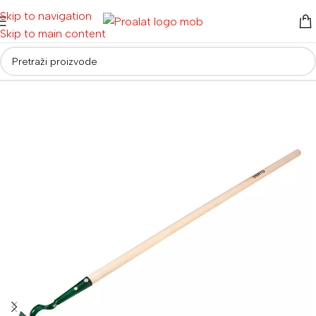
Skip to navigation
Skip to main content
Početna
/
Alati za vrt i dom
/
Vrtni alati
/
Vrtne lopate i motike