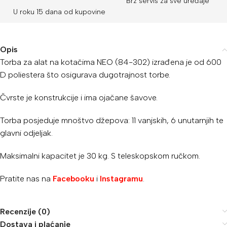
Brz servis za sve uređaje
U roku 15 dana od kupovine
Opis
Torba za alat na kotačima NEO (84-302)
izrađena je od
600
D
poliestera što osigurava dugotrajnost torbe.
Čvrste je konstrukcije i ima ojačane šavove.
Torba posjeduje mnoštvo džepova: 11 vanjskih, 6 unutarnjih te
glavni odjeljak.
Maksimalni kapacitet je 30 kg. S teleskopskom ručkom.
Pratite nas na
Facebooku
i
Instagramu
.
Recenzije (0)
Dostava i plaćanje