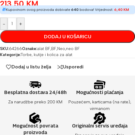
213,50
KM
🎁
Kupovinom ovog proizvoda dobivate
640
bodova! Vrijednost:
6,40
KM
-
+
DODAJ U KOŠARICU
SKU:
64266
Oznake:
alat BF
,
BF
,
Neo
,
neo BF
Kategorije:
Torbe, kutije i kolica za alat
Dodaj u listu želja
Usporedi
Besplatna dostava 24/48h
Mogućnosti plaćanja
Za narudžbe preko 200 KM
Pouzećem, karticama (na rate),
virmanom
Mogućnost povrata
Originalni servis uređaja
proizvoda