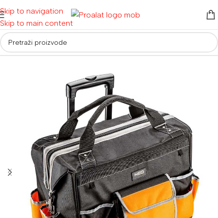
Skip to navigation
Skip to main content
Početna
/
Ručni alati i oprema
/
Torbe, kutije i kolica za alat