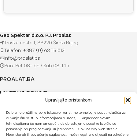
Geo Spektar d.o.o. PJ. Proalat
Trnska cesta 1, 88220 Široki Brijeg
Telefon: +387 (0) 63 113 513
info@proalat.ba
Pon-Pet 08-16h / Sub 08-14h
PROALAT.BA
UVJETI KUPOVINE
Upravljajte pristankom
NAČINI PLAĆANJA
Da bismo pružili najbolje iskustvo, koristimo tehnologije poput kolačića za
čuvanje i/ili pristup informacijama o uređaju. Suglasnost s ovim
U našoj web trgovini možete platiti:
tehnologijama će nam omogućiti da obrađujemo podatke kao što su
ponašanje pri pregledavanju ili jedinstveni ID-ovi na ovoj web stranici.
Kreditnim karticama jednokratno ili do 24 rate
Nepristanak ili povlačenje suglasnosti može negativno utjecati na određene