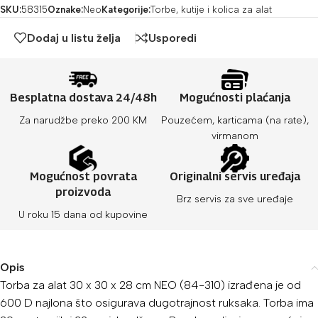
SKU:
58315
Oznake:
Neo
Kategorije:
Torbe, kutije i kolica za alat
Dodaj u listu želja
Usporedi
Besplatna dostava 24/48h
Mogućnosti plaćanja
Za narudžbe preko 200 KM
Pouzećem, karticama (na rate),
virmanom
Mogućnost povrata
Originalni servis uređaja
proizvoda
Brz servis za sve uređaje
U roku 15 dana od kupovine
Opis
Torba za alat 30 x 30 x 28 cm NEO (84-310)
izrađena je od
600 D
najlona što osigurava dugotrajnost ruksaka. Torba
ima