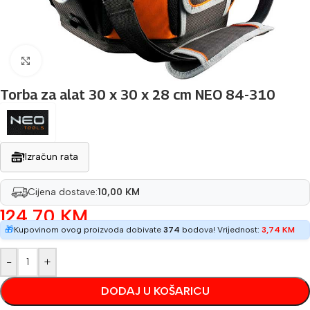
Povećaj sliku
Torba za alat 30 x 30 x 28 cm NEO 84-310
Izračun rata
Cijena dostave:
10,00 KM
124,70
KM
🎁
Kupovinom ovog proizvoda dobivate
374
bodova! Vrijednost:
3,74
KM
-
+
DODAJ U KOŠARICU