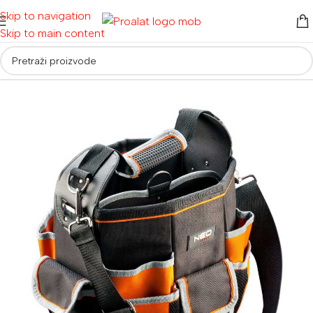
Skip to navigation
Skip to main content
Početna
/
Ručni alati i oprema
/
Torbe, kutije i kolica za alat