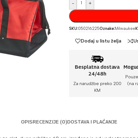
-
+
SKU:
050216225
Oznake:
Milwaukee
K
Dodaj u listu želja
U
Besplatna dostava
Moguć
24/48h
Pouze
Za narudžbe preko 200
(na r
KM
OPIS
RECENZIJE (0)
DOSTAVA I PLAĆANJE