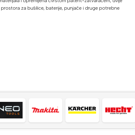
aterijala i opremljena čvrstom patent-zatvaračem, dvije
prostora za bušilice, baterije, punjače i druge potrebne