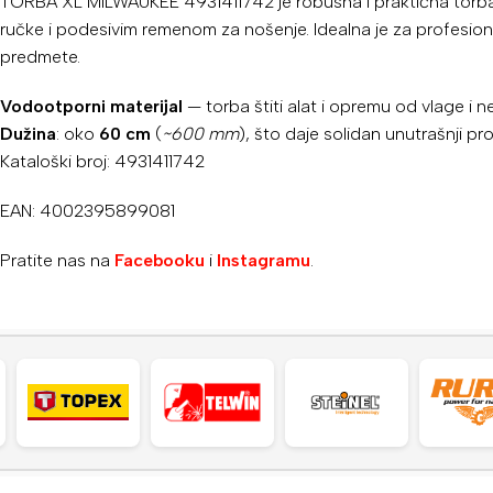
TORBA XL MILWAUKEE 4931411742 je robusna i praktična torba 
ručke i podesivim remenom za nošenje. Idealna je za profesiona
predmete.
Vodootporni materijal
— torba štiti alat i opremu od vlage i 
Dužina
: oko
60 cm
(
~600 mm
), što daje solidan unutrašnji pro
Kataloški broj: 4931411742
EAN: 4002395899081
Pratite nas na
Facebooku
i
Instagramu
.