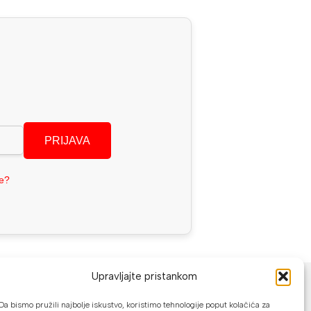
PRIJAVA
se?
NAČINI PLAĆANJA
Upravljajte pristankom
U našoj web trgovini možete platiti:
Da bismo pružili najbolje iskustvo, koristimo tehnologije poput kolačića za