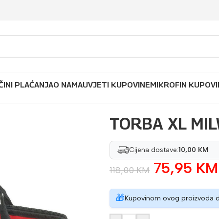
ČINI PLAĆANJA
O NAMA
UVJETI KUPOVINE
MIKROFIN KUPOVI
A XL MILWAUKEE 4931411742
TORBA XL MI
Cijena dostave:
10,00 KM
75,95
KM
118,00
KM
🎁
Kupovinom ovog proizvoda 