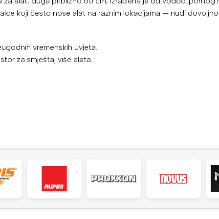
za alat, duga približno 60 cm, izrađena je od vodootpornog m
lce koji često nose alat na raznim lokacijama — nudi dovoljno 
neugodnih vremenskih uvjeta.
stor za smještaj više alata.