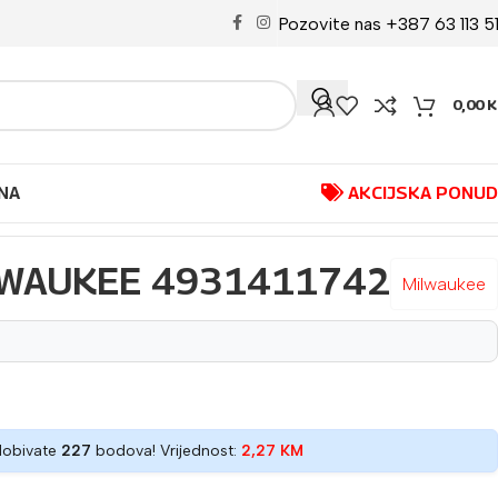
Pozovite nas +387 63 113 5
0,00
K
NA
AKCIJSKA PONU
LWAUKEE 4931411742
Milwaukee
dobivate
227
bodova! Vrijednost:
2,27
KM