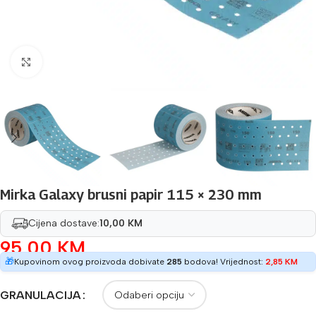
Povećaj sliku
Mirka Galaxy brusni papir 115 × 230 mm
Cijena dostave:
10,00 KM
95,00
KM
🎁
Kupovinom ovog proizvoda dobivate
285
bodova! Vrijednost:
2,85
KM
GRANULACIJA