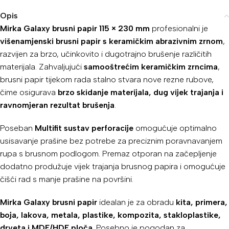
Opis
Mirka Galaxy brusni papir 115 × 230 mm
profesionalni je
višenamjenski brusni papir s keramičkim abrazivnim zrnom
,
razvijen za brzo, učinkovito i dugotrajno brušenje različitih
materijala. Zahvaljujući
samooštrećim keramičkim zrncima
,
brusni papir tijekom rada stalno stvara nove rezne rubove,
čime osigurava
brzo skidanje materijala, dug vijek trajanja i
ravnomjeran rezultat brušenja
.
Poseban
Multifit sustav perforacije
omogućuje optimalno
usisavanje prašine bez potrebe za preciznim poravnavanjem
rupa s brusnom podlogom. Premaz otporan na začepljenje
dodatno produžuje vijek trajanja brusnog papira i omogućuje
čišći rad s manje prašine na površini.
Mirka Galaxy brusni papir
idealan je za obradu
kita, primera,
boja, lakova, metala, plastike, kompozita, stakloplastike,
drveta i MDF/HDF ploča
. Posebno je pogodan za