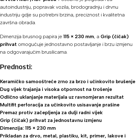
autoindustriju, popravak vozila, brodogradnju i drvnu
industriju gdje su potrebni brzina, preciznost i kvalitetna
završna obrada.
Dimenzija brusnog papira je
115 × 230 mm
, a
Grip (čičak)
prihvat
omogućuje jednostavno postavljanje i brzu izmjenu
na odgovarajućim brusilicama.
Prednosti:
Keramičko samooštreće zrno za brzo i učinkovito brušenje
Dug vijek trajanja i visoka otpornost na trošenje
Odlično uklanjanje materijala uz ravnomjeran rezultat
Multifit perforacija za učinkovito usisavanje prašine
Premaz protiv začepljenja za dulji radni vijek
Grip (čičak) prihvat za jednostavnu izmjenu
Dimenzija: 115 × 230 mm
Prikladan za drvo, metal, plastiku, kit, primer, lakove i