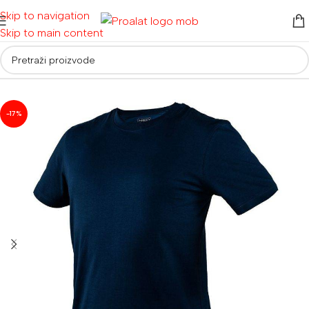
Skip to navigation
Skip to main content
Početna
/
Radna odjeća i obuća
/
Radna odjeća
-17%