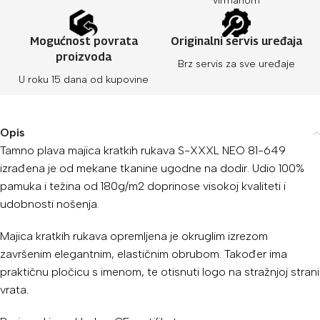
virmanom
Mogućnost povrata
Originalni servis uređaja
proizvoda
Brz servis za sve uređaje
U roku 15 dana od kupovine
Opis
Tamno plava majica kratkih rukava S-XXXL NEO 81-649
izrađena je od mekane tkanine ugodne na dodir. Udio 100%
pamuka i težina od 180g/m2 doprinose visokoj kvaliteti i
udobnosti nošenja.
Majica kratkih rukava opremljena je okruglim izrezom
završenim elegantnim, elastičnim obrubom. Također ima
praktičnu pločicu s imenom, te otisnuti logo na stražnjoj strani
vrata.