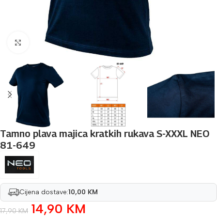
Povećaj sliku
Tamno plava majica kratkih rukava S-XXXL NEO
81-649
Cijena dostave:
10,00 KM
14,90
KM
17,90
KM