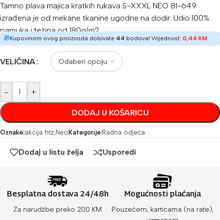
Tamno plava majica kratkih rukava S-XXXL NEO 81-649
izrađena je od mekane tkanine ugodne na dodir. Udio 100%
pamuka i težina od 180g/m2
🎁
Kupovinom ovog proizvoda dobivate
44
bodova! Vrijednost:
0,44
KM
VELIČINA
-
+
DODAJ U KOŠARICU
Oznake:
akcija htz
,
Neo
Kategorije:
Radna odjeća
Dodaj u listu želja
Usporedi
Besplatna dostava 24/48h
Mogućnosti plaćanja
Za narudžbe preko 200 KM
Pouzećem, karticama (na rate),