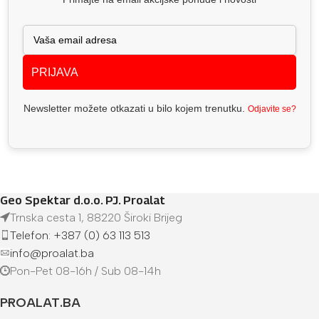
PRIJAVA
Newsletter možete otkazati u bilo kojem trenutku.
Odjavite se?
Geo Spektar d.o.o. PJ. Proalat
Trnska cesta 1, 88220 Široki Brijeg
Telefon: +387 (0) 63 113 513
info@proalat.ba
Pon-Pet 08-16h / Sub 08-14h
PROALAT.BA