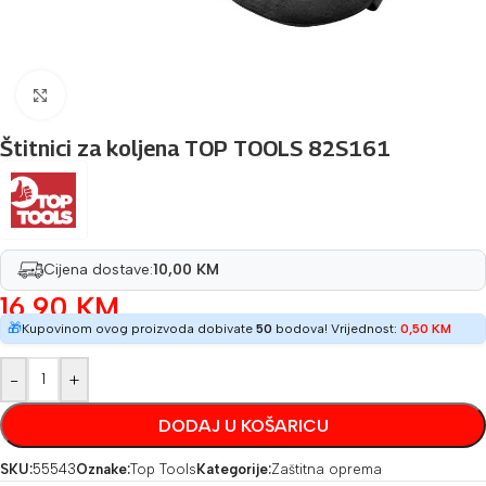
Povećaj sliku
Štitnici za koljena TOP TOOLS 82S161
Cijena dostave:
10,00 KM
16,90
KM
🎁
Kupovinom ovog proizvoda dobivate
50
bodova! Vrijednost:
0,50
KM
-
+
DODAJ U KOŠARICU
SKU:
55543
Oznake:
Top Tools
Kategorije:
Zaštitna oprema