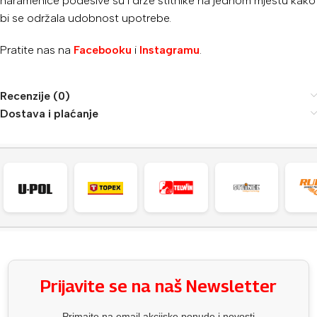
naramenice podesive su i drže štitnike na jednom mjestu kako
bi se održala udobnost upotrebe.
Pratite nas na
Facebooku
i
Instagramu
.
Recenzije (0)
Dostava i plaćanje
Prijavite se na naš Newsletter
Primajte na email akcijske ponude i novosti