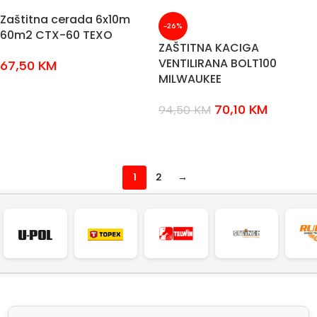
Zaštitna cerada 6x10m
-26%
60m2 CTX-60 TEXO
ZAŠTITNA KACIGA
VENTILIRANA BOLT100
67,50
KM
MILWAUKEE
DODAJ U KOŠARICU
70,10
KM
94,50
KM
ODABERI OPCIJE
1
2
→