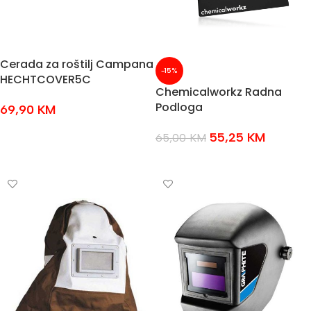
Cerada za roštilj Campana
-15%
HECHTCOVER5C
Chemicalworkz Radna
Podloga
69,90
KM
DODAJ U KOŠARICU
55,25
KM
65,00
KM
DODAJ U KOŠARICU