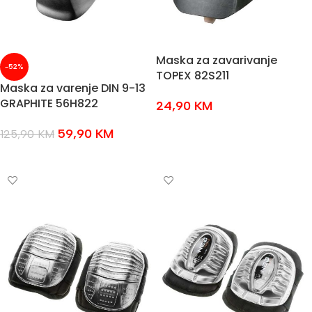
Maska za zavarivanje
-52%
TOPEX 82S211
Maska za varenje DIN 9-13
GRAPHITE 56H822
24,90
KM
DODAJ U KOŠARICU
59,90
KM
125,90
KM
DODAJ U KOŠARICU