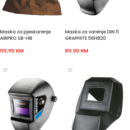
Maska za pjeskarenje
Maska za varenje DIN 11
AIRPRO SB-HB
GRAPHITE 56H820
119,90
KM
89,90
KM
DODAJ U KOŠARICU
DODAJ U KOŠARICU