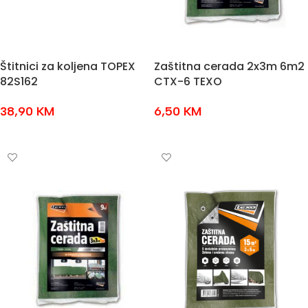
Štitnici za koljena TOPEX
Zaštitna cerada 2x3m 6m2
82S162
CTX-6 TEXO
38,90
KM
6,50
KM
DODAJ U KOŠARICU
DODAJ U KOŠARICU