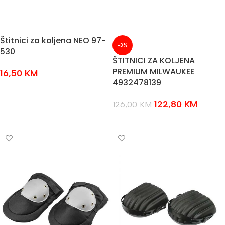
Štitnici za koljena NEO 97-
-3%
530
ŠTITNICI ZA KOLJENA
PREMIUM MILWAUKEE
16,50
KM
4932478139
DODAJ U KOŠARICU
122,80
KM
126,00
KM
DODAJ U KOŠARICU