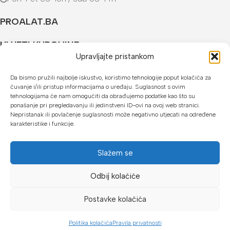
PROALAT.BA
UVJETI KUPOVINE
Upravljajte pristankom
NAČINI PLAĆANJA
Da bismo pružili najbolje iskustvo, koristimo tehnologije poput kolačića za
čuvanje i/ili pristup informacijama o uređaju. Suglasnost s ovim
U našoj web trgovini možete platiti:
tehnologijama će nam omogućiti da obrađujemo podatke kao što su
ponašanje pri pregledavanju ili jedinstveni ID-ovi na ovoj web stranici.
Kreditnim karticama jednokratno ili do 24 rate
Nepristanak ili povlačenje suglasnosti može negativno utjecati na određene
karakteristike i funkcije.
Općom uplatnicom, virmanom, internet bankarstvom
Gotovinom prilikom preuzimanja
Slažem se
Mikrofin do 18 rata
Odbij kolaćiće
Copyright © 2026 Proalat.ba
Postavke kolačića
Politika kolačića
Pravila privatnosti
Dućan
Filteri
Lista želja
Košarica
Moj račun