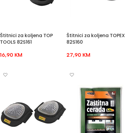
Štitnici za koljena TOP
Štitnici za koljena TOPEX
TOOLS 82S161
82S160
16,90
KM
27,90
KM
DODAJ U KOŠARICU
DODAJ U KOŠARICU