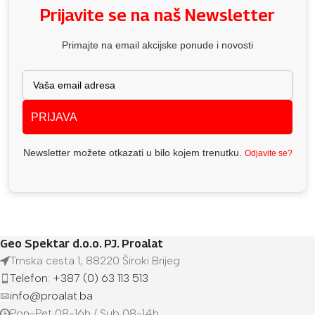
Prijavite se na naš Newsletter
Primajte na email akcijske ponude i novosti
PRIJAVA
Newsletter možete otkazati u bilo kojem trenutku.
Odjavite se?
Geo Spektar d.o.o. PJ. Proalat
Trnska cesta 1, 88220 Široki Brijeg
Telefon: +387 (0) 63 113 513
info@proalat.ba
Pon-Pet 08-16h / Sub 08-14h