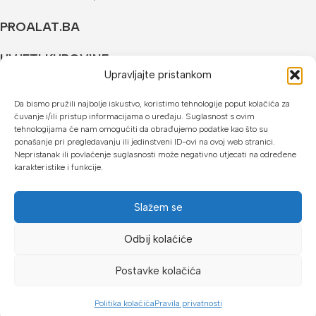
PROALAT.BA
UVJETI KUPOVINE
Upravljajte pristankom
NAČINI PLAĆANJA
Da bismo pružili najbolje iskustvo, koristimo tehnologije poput kolačića za
čuvanje i/ili pristup informacijama o uređaju. Suglasnost s ovim
U našoj web trgovini možete platiti:
tehnologijama će nam omogućiti da obrađujemo podatke kao što su
ponašanje pri pregledavanju ili jedinstveni ID-ovi na ovoj web stranici.
Kreditnim karticama jednokratno ili do 24 rate
Nepristanak ili povlačenje suglasnosti može negativno utjecati na određene
karakteristike i funkcije.
Općom uplatnicom, virmanom, internet bankarstvom
Gotovinom prilikom preuzimanja
Slažem se
Mikrofin do 18 rata
Odbij kolaćiće
Copyright © 2026 Proalat.ba
Postavke kolačića
Politika kolačića
Pravila privatnosti
Dućan
Lista želja
Košarica
Moj račun