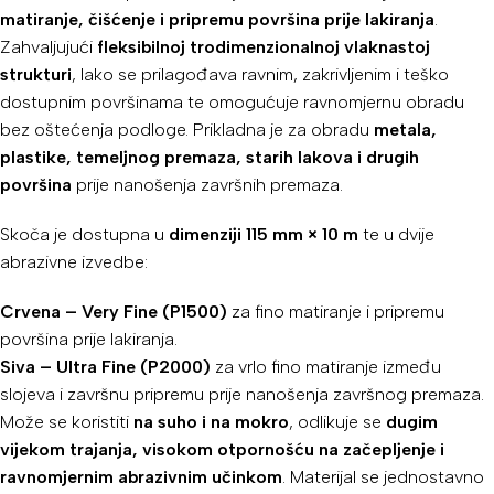
matiranje, čišćenje i pripremu površina prije lakiranja
.
Zahvaljujući
fleksibilnoj trodimenzionalnoj vlaknastoj
strukturi
, lako se prilagođava ravnim, zakrivljenim i teško
dostupnim površinama te omogućuje ravnomjernu obradu
bez oštećenja podloge. Prikladna je za obradu
metala,
plastike, temeljnog premaza, starih lakova i drugih
površina
prije nanošenja završnih premaza.
Skoča je dostupna u
dimenziji 115 mm × 10 m
te u dvije
abrazivne izvedbe:
Crvena – Very Fine (P1500)
za fino matiranje i pripremu
površina prije lakiranja.
Siva – Ultra Fine (P2000)
za vrlo fino matiranje između
slojeva i završnu pripremu prije nanošenja završnog premaza.
Može se koristiti
na suho i na mokro
, odlikuje se
dugim
vijekom trajanja, visokom otpornošću na začepljenje i
ravnomjernim abrazivnim učinkom
. Materijal se jednostavno