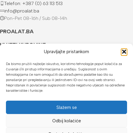
Telefon: +387 (0) 63 113 513
info@proalat.ba
Pon-Pet 08-16h / Sub 08-14h
PROALAT.BA
UVJETI KUPOVINE
Upravljajte pristankom
NAČINI PLAĆANJA
Da bismo pružili najbolje iskustvo, koristimo tehnologije poput kolačića za
čuvanje i/ili pristup informacijama o uređaju. Suglasnost s ovim
U našoj web trgovini možete platiti:
tehnologijama će nam omogućiti da obrađujemo podatke kao što su
ponašanje pri pregledavanju ili jedinstveni ID-ovi na ovoj web stranici.
Kreditnim karticama jednokratno ili do 24 rate
Nepristanak ili povlačenje suglasnosti može negativno utjecati na određene
karakteristike i funkcije.
Općom uplatnicom, virmanom, internet bankarstvom
Gotovinom prilikom preuzimanja
Slažem se
Mikrofin do 18 rata
Odbij kolaćiće
Copyright © 2026 Proalat.ba