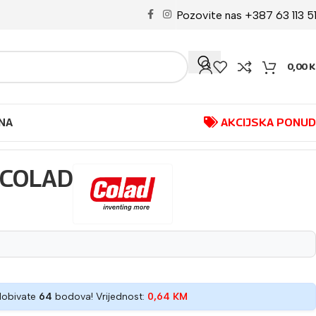
Pozovite nas +387 63 113 5
0,00
K
NA
AKCIJSKA PONU
 COLAD
dobivate
64
bodova! Vrijednost:
0,64
KM