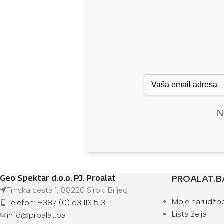
N
Geo Spektar d.o.o. PJ. Proalat
PROALAT.B
Trnska cesta 1, 88220 Široki Brijeg
Moje narudžb
Telefon: +387 (0) 63 113 513
Lista želja
info@proalat.ba