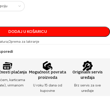
DODAJ U KOŠARICU
atura
,
Oprema za lakiranje
sporedi
nosti plaćanja
Mogućnost povrata
Originalni servis
proizvoda
uređaja
ćem, karticama
ate), virmanom
U roku 15 dana od
Brz servis za sve
kupovine
uređaje