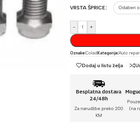
VRSTA ŠPRICE
-
+
Oznake:
Colad
Kategorije:
Auto repar
Dodaj u listu želja
U
Besplatna dostava
Moguć
24/48h
Pouze
Za narudžbe preko 200
(na r
KM