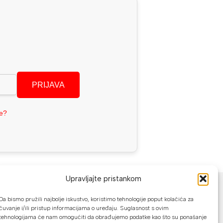
PRIJAVA
se?
NAČINI PLAĆANJA
Upravljajte pristankom
Da bismo pružili najbolje iskustvo, koristimo tehnologije poput kolačića za
U našoj web trgovini možete platiti:
čuvanje i/ili pristup informacijama o uređaju. Suglasnost s ovim
tehnologijama će nam omogućiti da obrađujemo podatke kao što su ponašanje