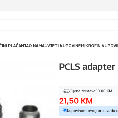
ČINI PLAĆANJA
O NAMA
UVJETI KUPOVINE
MIKROFIN KUPOVI
 za lakiranje
/
PCLS adapter COLAD
PCLS adapter
Cijena dostave:
10,00 KM
21,50
KM
🎁
Kupovinom ovog proizvoda 