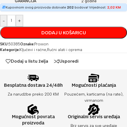
GARANCIJA
2 godine
🎁
Kupovinom ovog proizvoda dobivate
202
bodova! Vrijednost:
2,02
KM
-
+
DODAJ U KOŠARICU
SKU:
50385
Oznake:
Proxxon
Kategorije:
Ključevi i račne
,
Ručni alati i oprema
Dodaj u listu želja
Usporedi
Besplatna dostava 24/48h
Mogućnosti plaćanja
Za narudžbe preko 200 KM
Pouzećem, karticama (na rate),
virmanom
Mogućnost povrata
Originalni servis uređaja
proizvoda
Brz servis za sve uređaje