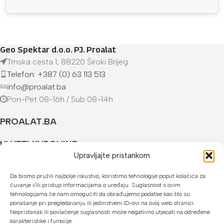
Geo Spektar d.o.o. PJ. Proalat
Trnska cesta 1, 88220 Široki Brijeg
Telefon: +387 (0) 63 113 513
info@proalat.ba
Pon-Pet 08-16h / Sub 08-14h
PROALAT.BA
UVJETI KUPOVINE
Upravljajte pristankom
NAČINI PLAĆANJA
Da bismo pružili najbolje iskustvo, koristimo tehnologije poput kolačića za
čuvanje i/ili pristup informacijama o uređaju. Suglasnost s ovim
U našoj web trgovini možete platiti:
tehnologijama će nam omogućiti da obrađujemo podatke kao što su
ponašanje pri pregledavanju ili jedinstveni ID-ovi na ovoj web stranici.
Kreditnim karticama jednokratno ili do 24 rate
Nepristanak ili povlačenje suglasnosti može negativno utjecati na određene
karakteristike i funkcije.