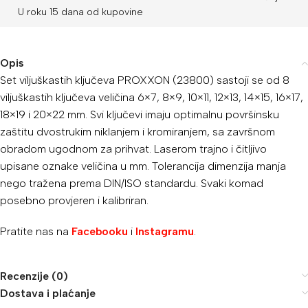
U roku 15 dana od kupovine
Opis
Set viljuškastih ključeva PROXXON (23800) sastoji se od 8
viljuškastih ključeva veličina 6×7, 8×9, 10×11, 12×13, 14×15, 16×17,
18×19 i 20×22 mm. Svi ključevi imaju optimalnu površinsku
zaštitu dvostrukim niklanjem i kromiranjem, sa
završnom
obradom ugodnom za prihvat.
Laserom trajno i čitljivo
upisane oznake veličina u mm.
Tolerancija dimenzija manja
nego tražena prema DIN/ISO standardu.
Svaki komad
posebno provjeren i kalibriran.
Pratite nas na
Facebooku
i
Instagramu
.
Recenzije (0)
Dostava i plaćanje