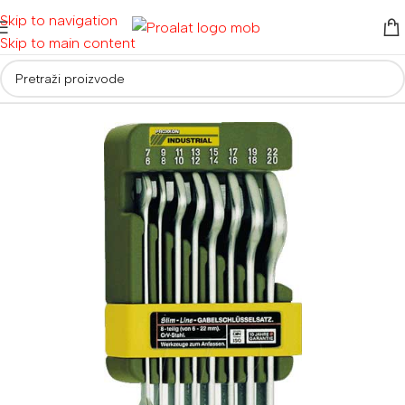
Skip to navigation
Skip to main content
Početna
/
Auto i moto oprema
/
Ključevi i račne