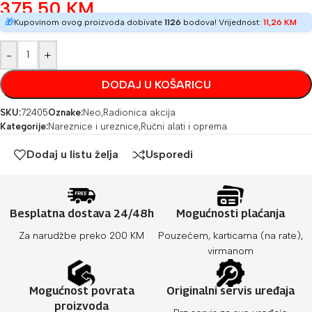
375,50
KM
🎁
Kupovinom ovog proizvoda dobivate
1126
bodova! Vrijednost:
11,26
KM
-
+
DODAJ U KOŠARICU
SKU:
72405
Oznake:
Neo
,
Radionica akcija
Kategorije:
Nareznice i ureznice
,
Ručni alati i oprema
Dodaj u listu želja
Usporedi
Besplatna dostava 24/48h
Mogućnosti plaćanja
Za narudžbe preko 200 KM
Pouzećem, karticama (na rate),
virmanom
Mogućnost povrata
Originalni servis uređaja
proizvoda