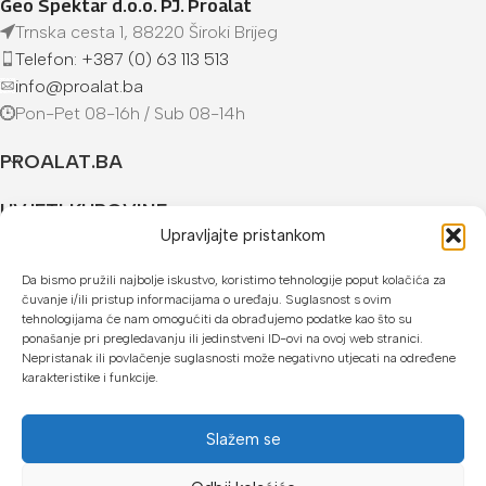
Geo Spektar d.o.o. PJ. Proalat
Trnska cesta 1, 88220 Široki Brijeg
Telefon: +387 (0) 63 113 513
info@proalat.ba
Pon-Pet 08-16h / Sub 08-14h
PROALAT.BA
UVJETI KUPOVINE
Upravljajte pristankom
NAČINI PLAĆANJA
Da bismo pružili najbolje iskustvo, koristimo tehnologije poput kolačića za
čuvanje i/ili pristup informacijama o uređaju. Suglasnost s ovim
U našoj web trgovini možete platiti:
tehnologijama će nam omogućiti da obrađujemo podatke kao što su
ponašanje pri pregledavanju ili jedinstveni ID-ovi na ovoj web stranici.
Kreditnim karticama jednokratno ili do 24 rate
Nepristanak ili povlačenje suglasnosti može negativno utjecati na određene
karakteristike i funkcije.
Općom uplatnicom, virmanom, internet bankarstvom
Gotovinom prilikom preuzimanja
Slažem se
Mikrofin do 18 rata