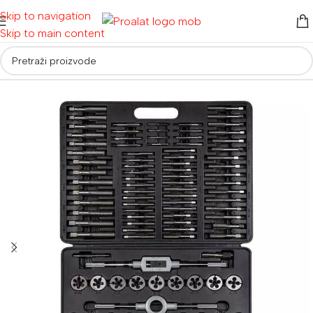
Skip to navigation
Skip to main content
Početna
/
Auto i moto oprema
/
Nareznice i ureznice