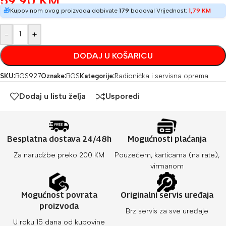
59,90
KM
🎁
Kupovinom ovog proizvoda dobivate
179
bodova! Vrijednost:
1,79
KM
-
+
DODAJ U KOŠARICU
SKU:
BGS927
Oznake:
BGS
Kategorije:
Radionička i servisna oprema
Dodaj u listu želja
Usporedi
Besplatna dostava 24/48h
Mogućnosti plaćanja
Za narudžbe preko 200 KM
Pouzećem, karticama (na rate),
virmanom
Mogućnost povrata
Originalni servis uređaja
proizvoda
Brz servis za sve uređaje
U roku 15 dana od kupovine