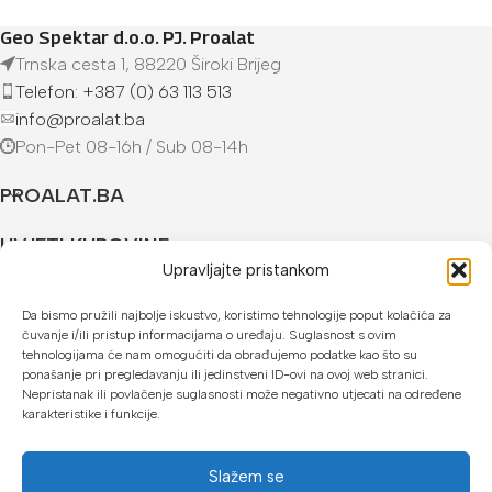
Geo Spektar d.o.o. PJ. Proalat
Trnska cesta 1, 88220 Široki Brijeg
Telefon: +387 (0) 63 113 513
info@proalat.ba
Pon-Pet 08-16h / Sub 08-14h
PROALAT.BA
UVJETI KUPOVINE
Upravljajte pristankom
NAČINI PLAĆANJA
Da bismo pružili najbolje iskustvo, koristimo tehnologije poput kolačića za
čuvanje i/ili pristup informacijama o uređaju. Suglasnost s ovim
U našoj web trgovini možete platiti:
tehnologijama će nam omogućiti da obrađujemo podatke kao što su
ponašanje pri pregledavanju ili jedinstveni ID-ovi na ovoj web stranici.
Kreditnim karticama jednokratno ili do 24 rate
Nepristanak ili povlačenje suglasnosti može negativno utjecati na određene
karakteristike i funkcije.
Općom uplatnicom, virmanom, internet bankarstvom
Gotovinom prilikom preuzimanja
Slažem se