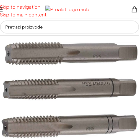
Skip to navigation
Skip to main content
Početna
/
Auto i moto oprema
/
Radionička i servisna oprema