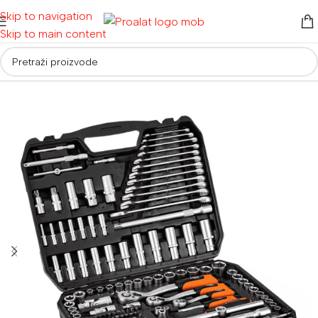
Skip to navigation
Skip to main content
Početna
/
Auto i moto oprema
/
Setovi nasadnih ključeva