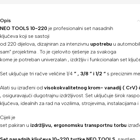
Opis
NEO
TOOLS
10-220
je
profesionalni
set
nasadnih
ključeva
koji se sastoji
od
220
dijelova,
dizajniran
za
intenzivnu
upotrebu
u
automobi
sam”
projektima
.
To je
cjelovito
rješenje
za
svakoga
kome
je
potreban
univerzalan
,
izdržljiv
i
funkcionalan
set
klju
Set
uključuje
tri
račve
veličine
1/4
”
,
3/8
”
i
1/2
“
s
preciznim
me
Alati
su
izrađeni
od
visokokvalitetnog
krom-
vanadij
(
CrV)
,
osiguravajući
dugotrajnu
izdržljivost.
Set
uključuje
širok
rasp
ključeva,
idealnih
za
rad
na
vozilima,
strojevima,
instalacijama
i
Cijeli
je
set
pakiran
u
izdržljivu,
ergonomsku
transportnu
torbu
izra
Set nasadnih ključeva 10-220 tvrtke NEO TOOLS
savršen