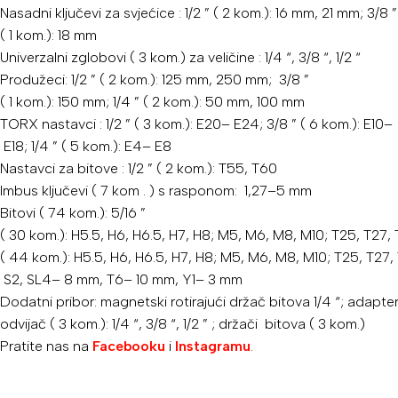
Nasadni
ključevi za svjećice
:
1/2
” (
2
kom.):
16
mm,
21
mm;
3/8
”
(
1
kom.):
18
mm
Univerzalni zglobovi
(
3
kom.) za
veličine
:
1/4
“,
3/8
“,
1/2
“
Produžeci:
1/2
” (
2
kom.):
125
mm,
250
mm;
3/8
”
(
1
kom.):
150
mm;
1/4
” (
2
kom.):
50
mm,
100
mm
TORX nastavci
:
1/2
” (
3
kom.):
E20–
E24;
3/8
” (
6
kom.):
E10–
E18;
1/4
” (
5
kom.):
E4–
E8
Nastavci
za bitove
:
1/2
” (
2
kom.):
T55,
T60
Imbus ključevi
(
7 kom
.
) s
rasponom:
1,27–5
mm
Bitovi (
74
kom.):
5/16
”
(
30
kom.):
H5.5,
H6,
H6.5,
H7,
H8;
M5,
M6,
M8,
M10;
T25,
T27,
(
44
kom.):
H5.5,
H6,
H6.5,
H7,
H8;
M5,
M6,
M8,
M10;
T25,
T27,
S2,
SL4–
8
mm,
T6–
10
mm,
Y1–
3
mm
Dodatni
pribor:
magnetski
rotirajući
držač
bitova
1/4
“;
adapte
odvijač
(
3
kom.):
1/4
“,
3/8
“,
1/2
”
;
držači
bitova
(
3
kom.)
Pratite nas na
Facebooku
i
Instagramu
.