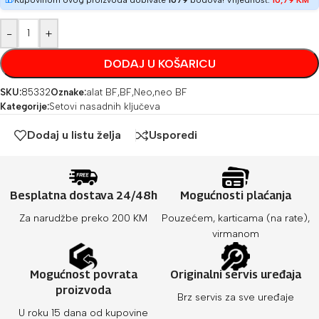
Kupovinom ovog proizvoda dobivate
1079
bodova! Vrijednost:
10,79
KM
-
+
DODAJ U KOŠARICU
SKU:
85332
Oznake:
alat BF
,
BF
,
Neo
,
neo BF
Kategorije:
Setovi nasadnih ključeva
Dodaj u listu želja
Usporedi
Besplatna dostava 24/48h
Mogućnosti plaćanja
Za narudžbe preko 200 KM
Pouzećem, karticama (na rate),
virmanom
Mogućnost povrata
Originalni servis uređaja
proizvoda
Brz servis za sve uređaje
U roku 15 dana od kupovine