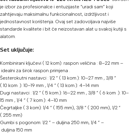
je izbor za profesionalce i entuzijaste “uradi sam” koji
zahtijevaju maksimalnu funkcionalnost, izdržljivost i
jednostavnost korištenja. Ovaj set zadovoljava najviše
standarde kvalitete i bit će neizostavan alat u svakoj kutiji s
alatom.
Set uključuje:
Kombinirani
ključevi
(
12
kom):
raspon veličina
:
8–22
mm –
idealni
za
širok
raspon
primjena
.
Šesterokutni nastavci
:
1/2
” (
13
kom.):
10–27
mm
,
3/8
”
(
10
kom
.):
10–19
mm
,
1/4
” (
13
kom.):
4–14
mm
Dugi nastavci
:
1/2
” (
5
kom.):
16–22
mm
,
3/8
” (
6
kom
.):
10–
15
mm
,
1/4
” (
7
kom.):
4–10
mm
Čegrtaljke (
3
kom):
1/4
” (
155
mm),
3/8
” (
200
mm),
1/2
”
(
255
mm)
Gumbi
s
pogonom:
1/2
” –
duljina
250
mm,
1/4
” –
duljina
150
mm