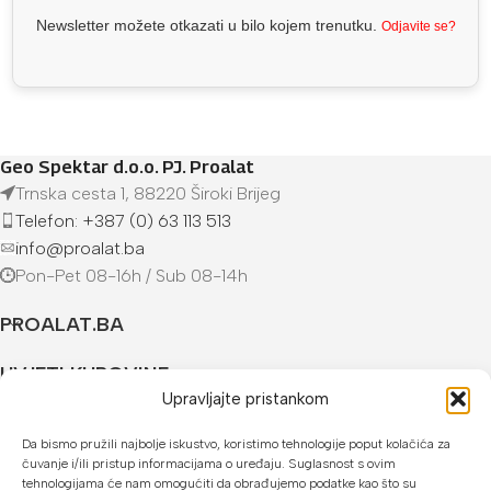
Newsletter možete otkazati u bilo kojem trenutku.
Odjavite se?
Geo Spektar d.o.o. PJ. Proalat
Trnska cesta 1, 88220 Široki Brijeg
Telefon: +387 (0) 63 113 513
info@proalat.ba
Pon-Pet 08-16h / Sub 08-14h
PROALAT.BA
UVJETI KUPOVINE
Upravljajte pristankom
NAČINI PLAĆANJA
Da bismo pružili najbolje iskustvo, koristimo tehnologije poput kolačića za
čuvanje i/ili pristup informacijama o uređaju. Suglasnost s ovim
U našoj web trgovini možete platiti:
tehnologijama će nam omogućiti da obrađujemo podatke kao što su