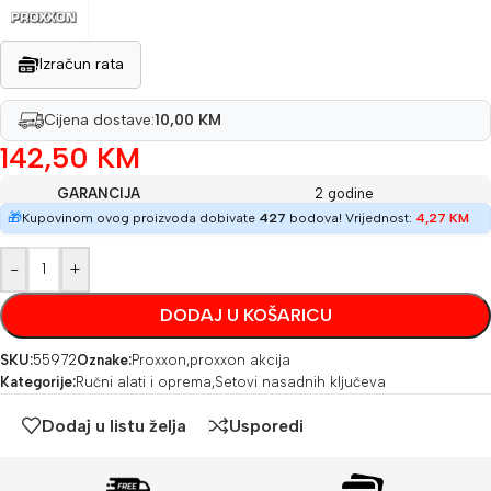
Izračun rata
Cijena dostave:
10,00 KM
142,50
KM
GARANCIJA
2 godine
🎁
Kupovinom ovog proizvoda dobivate
427
bodova! Vrijednost:
4,27
KM
-
+
DODAJ U KOŠARICU
SKU:
55972
Oznake:
Proxxon
,
proxxon akcija
Kategorije:
Ručni alati i oprema
,
Setovi nasadnih ključeva
Dodaj u listu želja
Usporedi