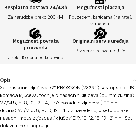
Besplatna dostava 24/48h
Mogućnosti plaćanja
Za narudžbe preko 200 KM
Pouzećem, karticama (na rate),
virmanom
Mogućnost povrata
Originalni servis uređaja
proizvoda
Brz servis za sve uređaje
U roku 15 dana od kupovine
Opis
Set nasadnih ključeva 1/2″ PROXXON (23296) sastoji se od 18
komada ključeva, točnije 6 nasadnih ključeva (50 mm dužina)
VZ/M
5, 6, 8, 10, 12 i 14, te 6 nasadnih ključeva (100 mm
dužina) VZ/M
6, 8, 9, 10, 12 i 14. Uz navedeno, u setu dolaze i
nasadni imbus zvjezdasti ključevi E
9, 10, 12, 18, 19 i 21 mm. Set
dolazi u metalnoj kutiji.