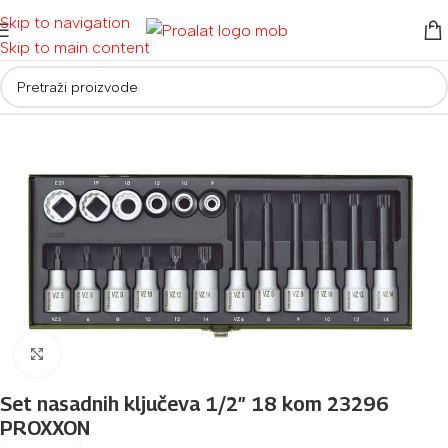
Skip to navigation
Skip to main content
Početna
/
Auto i moto oprema
/
Setovi nasadnih ključeva
Povećaj sliku
Set nasadnih ključeva 1/2″ 18 kom 23296
PROXXON