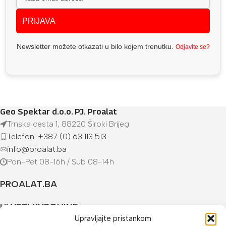
PRIJAVA
Newsletter možete otkazati u bilo kojem trenutku.
Odjavite se?
Geo Spektar d.o.o. PJ. Proalat
Trnska cesta 1, 88220 Široki Brijeg
Telefon: +387 (0) 63 113 513
info@proalat.ba
Pon-Pet 08-16h / Sub 08-14h
PROALAT.BA
UVJETI KUPOVINE
Upravljajte pristankom