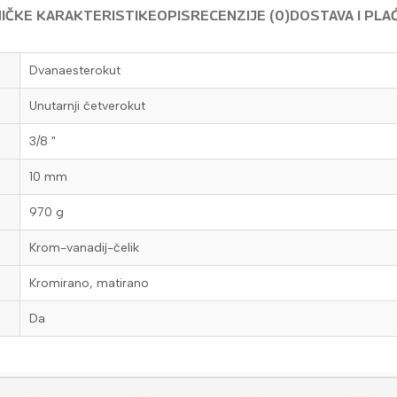
IČKE KARAKTERISTIKE
OPIS
RECENZIJE (0)
DOSTAVA I PLA
Dvanaesterokut
Unutarnji četverokut
3/8 "
10 mm
970 g
Krom-vanadij-čelik
Kromirano, matirano
Da