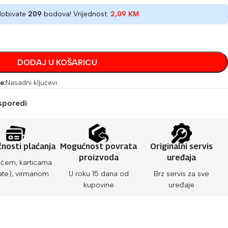
dobivate
209
bodova! Vrijednost:
2,09
KM
DODAJ U KOŠARICU
e:
Nasadni ključevi
sporedi
nosti plaćanja
Mogućnost povrata
Originalni servis
proizvoda
uređaja
ćem, karticama
ate), virmanom
U roku 15 dana od
Brz servis za sve
kupovine
uređaje