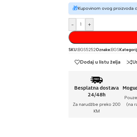
🎁
Kupovinom ovog proizvoda 
-
+
SKU:
BGS5252
Oznake:
BGS
Kategorij
Dodaj u listu želja
U
Besplatna dostava
Moguć
24/48h
Pouze
Za narudžbe preko 200
(na r
KM