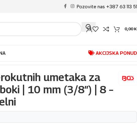
Pozovite nas +387 63 113 5
0,00
K
NA
AKCIJSKA PONU
lni
erokutnih umetaka za
uboki | 10 mm (3/8″) | 8 –
elni