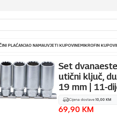
ČINI PLAĆANJA
O NAMA
UVJETI KUPOVINE
MIKROFIN KUPOVI
 za utični ključ, duboki | 10 mm (3/8″) | 8 – 19 mm | 11-dije
Set dvanaest
utični ključ, d
19 mm | 11-dij
Cijena dostave:
10,00 KM
69,90
KM