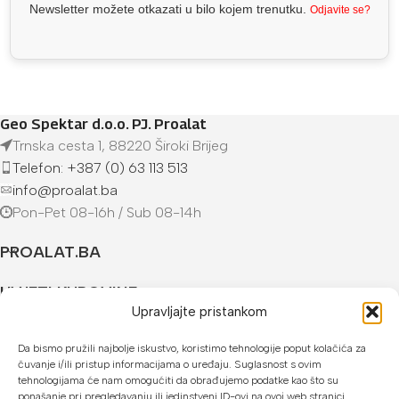
Newsletter možete otkazati u bilo kojem trenutku.
Odjavite se?
Geo Spektar d.o.o. PJ. Proalat
Trnska cesta 1, 88220 Široki Brijeg
Telefon: +387 (0) 63 113 513
info@proalat.ba
Pon-Pet 08-16h / Sub 08-14h
PROALAT.BA
UVJETI KUPOVINE
Upravljajte pristankom
NAČINI PLAĆANJA
Da bismo pružili najbolje iskustvo, koristimo tehnologije poput kolačića za
čuvanje i/ili pristup informacijama o uređaju. Suglasnost s ovim
U našoj web trgovini možete platiti:
tehnologijama će nam omogućiti da obrađujemo podatke kao što su
ponašanje pri pregledavanju ili jedinstveni ID-ovi na ovoj web stranici.