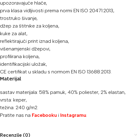
upozoravajuće hlače,
prva klasa vidljivosti prema normi EN ISO 20471:2013,
trostruko šivanje,
džep za štitnike za koljena,
kuke za alat,
reflektirajući print iznad koljena,
višenamjenski džepovi,
profilirana koljena,
identifikacijski uložak,
CE certifikat u skladu s normom EN ISO 13688:2013.
Materijal
sastav materijala: 58% pamuk, 40% poliester, 2% elastan,
vrsta: keper,
težina: 240 g/m2.
Pratite nas na
Facebooku
i
Instagramu
.
Recenzije (0)