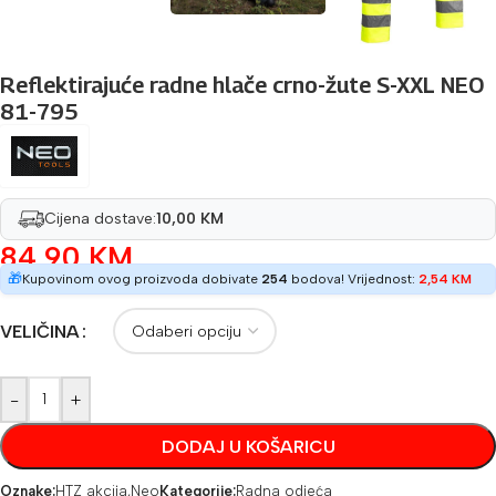
Reflektirajuće radne hlače crno-žute S-XXL NEO
81-795
Cijena dostave:
10,00 KM
84,90
KM
🎁
Kupovinom ovog proizvoda dobivate
254
bodova! Vrijednost:
2,54
KM
VELIČINA
-
+
DODAJ U KOŠARICU
Oznake:
HTZ akcija
,
Neo
Kategorije:
Radna odjeća