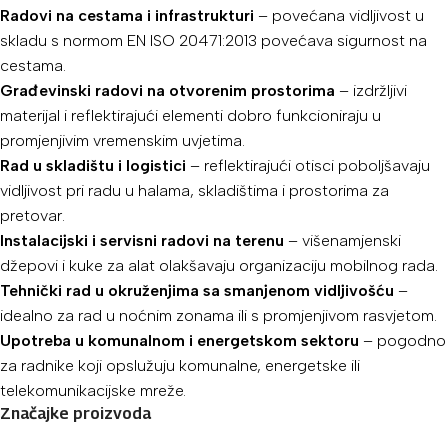
Radovi na cestama i infrastrukturi
– povećana vidljivost u
skladu s normom EN ISO 20471:2013 povećava sigurnost na
cestama.
Građevinski radovi na otvorenim prostorima
– izdržljivi
materijal i reflektirajući elementi dobro funkcioniraju u
promjenjivim vremenskim uvjetima.
Rad u skladištu i logistici
– reflektirajući otisci poboljšavaju
vidljivost pri radu u halama, skladištima i prostorima za
pretovar.
Instalacijski i servisni radovi na terenu
– višenamjenski
džepovi i kuke za alat olakšavaju organizaciju mobilnog rada.
Tehnički rad u okruženjima sa smanjenom vidljivošću
–
idealno za rad u noćnim zonama ili s promjenjivom rasvjetom.
Upotreba u komunalnom i energetskom sektoru
– pogodno
za radnike koji opslužuju komunalne, energetske ili
telekomunikacijske mreže.
Značajke proizvoda