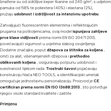
Izrađene su od izdržljive keper tkanine od 240 g/m², s udjelom
pamuka od 58% te poliestera (40%) i elastana (2%),
pružaju
udobnost i izdržljivost za intenzivnu upotrebu
.
Zahvaljujući fluorescentnim elementima i reflektirajućim
prugama na potkoljenicama, ovaj model
ispunjava zahtjeve
prve klase vidljivosti
prema normi EN ISO 20471:2013,
povećavajući sigurnost u uvjetima slabog osvjetljenja.
Dodatne značajke, poput
džepova za štitnike za koljena
,
omči za alat, višenamjenskih džepova i
prethodno
oblikovanih koljena
, osiguravaju potpunu udobnost i
svestranost tijekom rada.
Trostruki šavovi
pojačavaju
konstrukciju hlača NEO TOOLS, a identifikacijski umetak
omogućuje jednostavnu personalizaciju. Proizvod je
CE
certificiran prema normi EN ISO 13688:2013
, što potvrđuje
njegov visoki standard kvalitete i zaštite.
Primjena