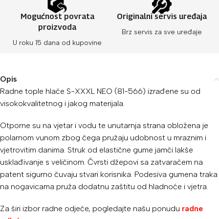
Mogućnost povrata
Originalni servis uređaja
proizvoda
Brz servis za sve uređaje
U roku 15 dana od kupovine
Opis
Radne tople hlače S-XXXL NEO (81-566) izrađene su od
visokokvalitetnog i jakog materijala.
Otporne su na vjetar i vodu te unutarnja strana obložena je
polarnom vunom zbog čega pružaju udobnost u mraznim i
vjetrovitim danima. Struk od elastične gume jamči lakše
usklađivanje s veličinom. Čvrsti džepovi sa zatvaračem na
patent sigurno čuvaju stvari korisnika. Podesiva gumena traka
na nogavicama pruža dodatnu zaštitu od hladnoće i vjetra.
Za širi izbor radne odjeće, pogledajte našu ponudu
radne