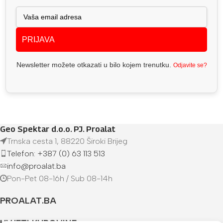
PRIJAVA
Newsletter možete otkazati u bilo kojem trenutku.
Odjavite se?
Geo Spektar d.o.o. PJ. Proalat
Trnska cesta 1, 88220 Široki Brijeg
Telefon: +387 (0) 63 113 513
info@proalat.ba
Pon-Pet 08-16h / Sub 08-14h
PROALAT.BA
UVJETI KUPOVINE