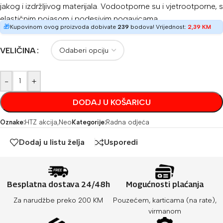
jakog i izdržljivog materijala. Vodootporne su i vjetrootporne, s
elastičnim pojasom i podesivim nogavicama
🎁
Kupovinom ovog proizvoda dobivate
239
bodova! Vrijednost:
2,39
KM
VELIČINA
-
+
DODAJ U KOŠARICU
Oznake:
HTZ akcija
,
Neo
Kategorije:
Radna odjeća
Dodaj u listu želja
Usporedi
Besplatna dostava 24/48h
Mogućnosti plaćanja
Za narudžbe preko 200 KM
Pouzećem, karticama (na rate),
virmanom