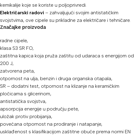
kemikalije koje se koriste u poljoprivredi.
Električarski radovi
– zahvaljujući svojim antistatičkim
svojstvima, ove cipele su prikladne za električare i tehničare.
Značajke proizvoda
radne cipele,
klasa S3 SR FO,
zaštitna kapica koja pruža zaštitu od udaraca s energijom od
200 J,
zatvorena peta,
otpornost na ulja, benzin i druga organska otapala,
SR – dodatni test, otpornost na klizanje na keramičkim
pločicama s glicerinom,
antistatička svojstva,
apsorpcija energije u području pete,
uložak protiv probijanja,
povećana otpornost na prodiranje i natapanje,
usklađenost s klasifikacijom zaštitne obuće prema normi EN