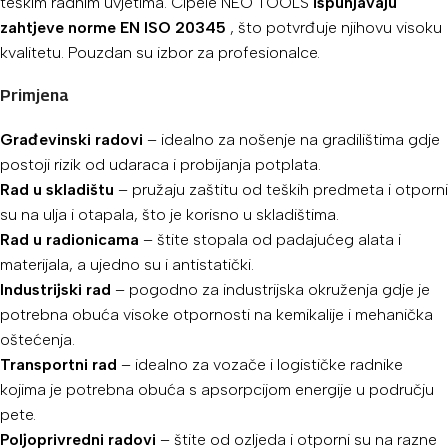
teškim radnim uvjetima. Cipele NEO TOOLS
ispunjavaju
zahtjeve norme EN ISO 20345
, što potvrđuje njihovu visoku
kvalitetu. Pouzdan su izbor za profesionalce.
Primjena
Građevinski radovi
– idealno za nošenje na gradilištima gdje
postoji rizik od udaraca i probijanja potplata.
Rad u skladištu
– pružaju zaštitu od teških predmeta i otporni
su na ulja i otapala, što je korisno u skladištima.
Rad u radionicama
– štite stopala od padajućeg alata i
materijala, a ujedno su i antistatički.
Industrijski rad
– pogodno za industrijska okruženja gdje je
potrebna obuća visoke otpornosti na kemikalije i mehanička
oštećenja.
Transportni rad
– idealno za vozače i logističke radnike
kojima je potrebna obuća s apsorpcijom energije u području
pete.
Poljoprivredni radovi
– štite od ozljeda i otporni su na razne