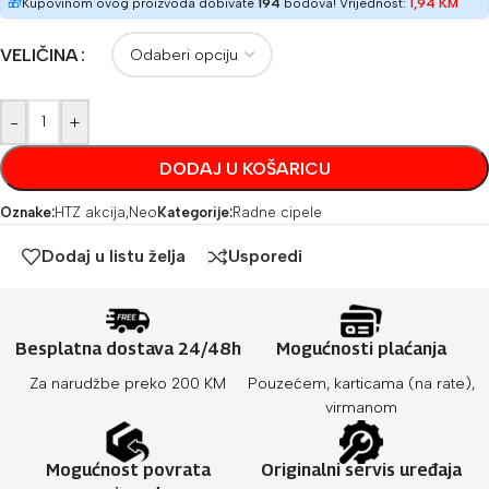
🎁
Kupovinom ovog proizvoda dobivate
194
bodova! Vrijednost:
1,94
KM
VELIČINA
-
+
DODAJ U KOŠARICU
Oznake:
HTZ akcija
,
Neo
Kategorije:
Radne cipele
Dodaj u listu želja
Usporedi
Besplatna dostava 24/48h
Mogućnosti plaćanja
Za narudžbe preko 200 KM
Pouzećem, karticama (na rate),
virmanom
Mogućnost povrata
Originalni servis uređaja