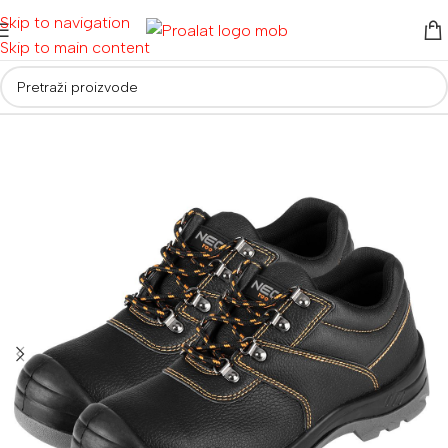
Skip to navigation
Skip to main content
Početna
/
Radna odjeća i obuća
/
Radne cipele