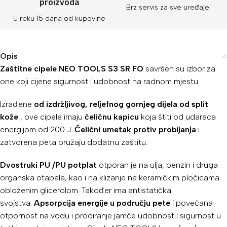
proizvoda
Brz servis za sve uređaje
U roku 15 dana od kupovine
Opis
Zaštitne cipele NEO TOOLS S3 SR FO
savršen su izbor za
one koji cijene sigurnost i udobnost na radnom mjestu.
Izrađene
od izdržljivog, reljefnog gornjeg dijela od split
kože
, ove cipele imaju
čeličnu kapicu
koja štiti od udaraca
energijom od 200 J.
Čelični umetak protiv probijanja
i
zatvorena peta pružaju dodatnu zaštitu.
Dvostruki PU
/PU potplat
otporan je na ulja, benzin i druga
organska otapala, kao i na klizanje na keramičkim pločicama
obloženim glicerolom. Također ima antistatička
svojstva.
Apsorpcija energije u području pete
i povećana
otpornost na vodu i prodiranje jamče udobnost i sigurnost u