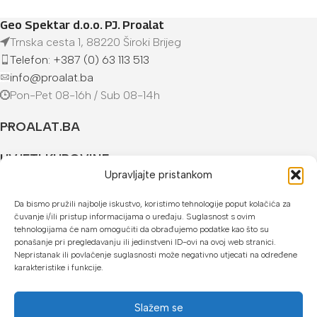
Geo Spektar d.o.o. PJ. Proalat
Trnska cesta 1, 88220 Široki Brijeg
Telefon: +387 (0) 63 113 513
info@proalat.ba
Pon-Pet 08-16h / Sub 08-14h
PROALAT.BA
UVJETI KUPOVINE
Upravljajte pristankom
NAČINI PLAĆANJA
Da bismo pružili najbolje iskustvo, koristimo tehnologije poput kolačića za
čuvanje i/ili pristup informacijama o uređaju. Suglasnost s ovim
U našoj web trgovini možete platiti:
tehnologijama će nam omogućiti da obrađujemo podatke kao što su
ponašanje pri pregledavanju ili jedinstveni ID-ovi na ovoj web stranici.
Kreditnim karticama jednokratno ili do 24 rate
Nepristanak ili povlačenje suglasnosti može negativno utjecati na određene
karakteristike i funkcije.
Općom uplatnicom, virmanom, internet bankarstvom
Gotovinom prilikom preuzimanja
Slažem se