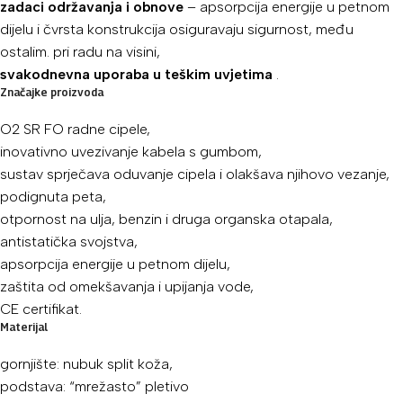
zadaci održavanja i obnove
– apsorpcija energije u petnom
dijelu i čvrsta konstrukcija osiguravaju sigurnost, među
ostalim. pri radu na visini,
svakodnevna uporaba u teškim uvjetima
.
Značajke proizvoda
O2 SR FO radne cipele,
inovativno uvezivanje kabela s gumbom,
sustav sprječava oduvanje cipela i olakšava njihovo vezanje,
podignuta peta,
otpornost na ulja, benzin i druga organska otapala,
antistatička svojstva,
apsorpcija energije u petnom dijelu,
zaštita od omekšavanja i upijanja vode,
CE certifikat.
Materijal
gornjište: nubuk split koža,
podstava: “mrežasto” pletivo