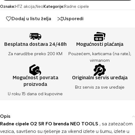
Oznake:
HTZ akcija
,
Neo
Kategorije:
Radne cipele
Dodaj u listu želja
Usporedi
Besplatna dostava 24/48h
Mogućnosti plaćanja
Za narudžbe preko 200 KM
Pouzećem, karticama (na rate),
virmanom
Mogućnost povrata
Originalni servis uređaja
proizvoda
Brz servis za sve uređaje
U roku 15 dana od kupovine
Opis
Radne cipele O2 SR FO brenda NEO TOOLS
, sa zatezačom
vezica, savršeno su rješenje za vikend izlete u šumu, izlete u