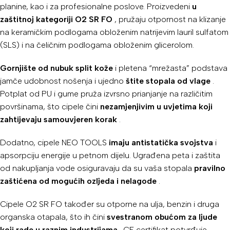
planine, kao i za profesionalne poslove. Proizvedeni
u
zaštitnoj kategoriji O2 SR FO
, pružaju otpornost na klizanje
na keramičkim podlogama obloženim natrijevim lauril sulfatom
(SLS) i na čeličnim podlogama obloženim glicerolom.
Gornjište od nubuk split kože
i pletena “mrežasta” podstava
jamče udobnost nošenja i ujedno
štite stopala od vlage
.
Potplat od PU i gume pruža izvrsno prianjanje na različitim
površinama, što cipele čini
nezamjenjivim u uvjetima koji
zahtijevaju samouvjeren korak
.
Dodatno, cipele NEO TOOLS
imaju antistatička svojstva
i
apsorpciju energije u petnom dijelu. Ugrađena peta i zaštita
od nakupljanja vode osiguravaju da su vaša stopala
pravilno
zaštićena od mogućih ozljeda i nelagode
.
Cipele O2 SR FO također su otporne na ulja, benzin i druga
organska otapala, što ih čini
svestranom obućom za ljude
koji rade u raznim industrijama
. CE certifikat potvrđuje