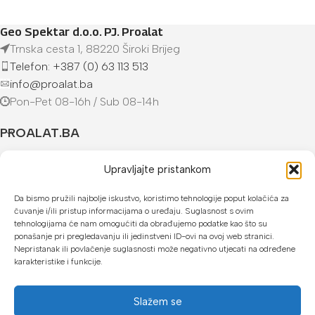
Geo Spektar d.o.o. PJ. Proalat
Trnska cesta 1, 88220 Široki Brijeg
Telefon: +387 (0) 63 113 513
info@proalat.ba
Pon-Pet 08-16h / Sub 08-14h
PROALAT.BA
UVJETI KUPOVINE
Upravljajte pristankom
NAČINI PLAĆANJA
Da bismo pružili najbolje iskustvo, koristimo tehnologije poput kolačića za
čuvanje i/ili pristup informacijama o uređaju. Suglasnost s ovim
tehnologijama će nam omogućiti da obrađujemo podatke kao što su
U našoj web trgovini možete platiti:
ponašanje pri pregledavanju ili jedinstveni ID-ovi na ovoj web stranici.
Nepristanak ili povlačenje suglasnosti može negativno utjecati na određene
Kreditnim karticama jednokratno ili do 24 rate
karakteristike i funkcije.
Općom uplatnicom, virmanom, internet bankarstvom
Slažem se
Gotovinom prilikom preuzimanja