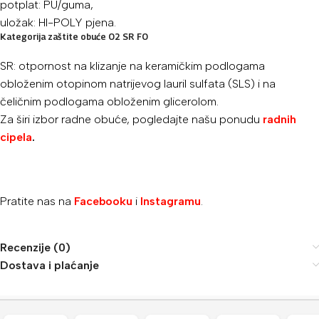
potplat: PU/guma,
uložak: HI-POLY pjena.
Kategorija zaštite obuće O2 SR FO
SR: otpornost na klizanje na keramičkim podlogama
obloženim otopinom natrijevog lauril sulfata (SLS) i na
čeličnim podlogama obloženim glicerolom.
Za širi izbor radne obuće, pogledajte našu ponudu
radnih
cipela
.
Pratite nas na
Facebooku
i
Instagramu
.
Recenzije (0)
Dostava i plaćanje