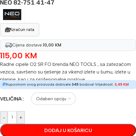
NEO 82-751 41-47
Izračun rata
Cijena dostave:
10,00 KM
115,00
KM
Radne cipele O2 SR FO brenda NEO TOOLS , sa zatezačom
vezica, savršeno su rješenje za vikend izlete u šumu, izlete u
planine, kao i za profesionalne poslove.
🎁
Kupovinom ovog proizvoda dobivate
345
bodova! Vrijednost:
3,45
KM
VELIČINA
-
+
DODAJ U KOŠARICU