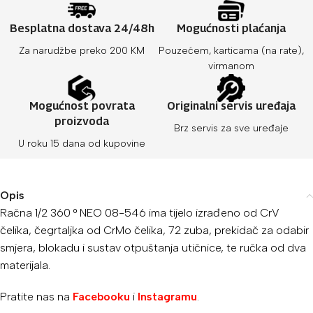
Besplatna dostava 24/48h
Mogućnosti plaćanja
Za narudžbe preko 200 KM
Pouzećem, karticama (na rate),
virmanom
Mogućnost povrata
Originalni servis uređaja
proizvoda
Brz servis za sve uređaje
U roku 15 dana od kupovine
Opis
Račna 1/2 360 ° NEO 08-546 ima tijelo izrađeno od CrV
čelika, čegrtaljka od CrMo čelika, 72 zuba, prekidač za odabir
smjera, blokadu i sustav otpuštanja utičnice, te ručka od dva
materijala.
Pratite nas na
Facebooku
i
Instagramu
.