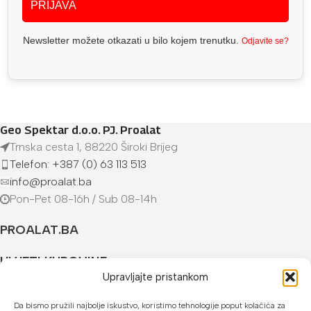
PRIJAVA
Newsletter možete otkazati u bilo kojem trenutku.
Odjavite se?
Geo Spektar d.o.o. PJ. Proalat
Trnska cesta 1, 88220 Široki Brijeg
Telefon: +387 (0) 63 113 513
info@proalat.ba
Pon-Pet 08-16h / Sub 08-14h
PROALAT.BA
UVJETI KUPOVINE
Upravljajte pristankom
NAČINI PLAĆANJA
Da bismo pružili najbolje iskustvo, koristimo tehnologije poput kolačića za