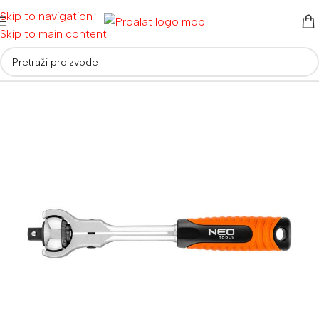
Skip to navigation
Skip to main content
Početna
/
Auto i moto oprema
/
Ključevi i račne