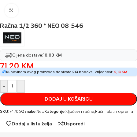
Povećaj sliku
Račna 1/2 360 ° NEO 08-546
Cijena dostave:
10,00 KM
71,20
KM
🎁
Kupovinom ovog proizvoda dobivate
213
bodova! Vrijednost:
2,13
KM
-
+
DODAJ U KOŠARICU
SKU:
74706
Oznake:
Neo
Kategorije:
Ključevi i račne
,
Ručni alati i oprema
Dodaj u listu želja
Usporedi