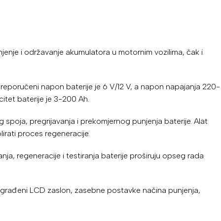
njenje i održavanje akumulatora u motornim vozilima, čak i
Preporučeni napon baterije je 6 V/12 V, a napon napajanja 220-
itet baterije je 3-200 Ah.
 spoja, pregrijavanja i prekomjernog punjenja baterije. Alat
rati proces regeneracije.
, regeneracije i testiranja baterije proširuju opseg rada
e, ugrađeni LCD zaslon, zasebne postavke načina punjenja,