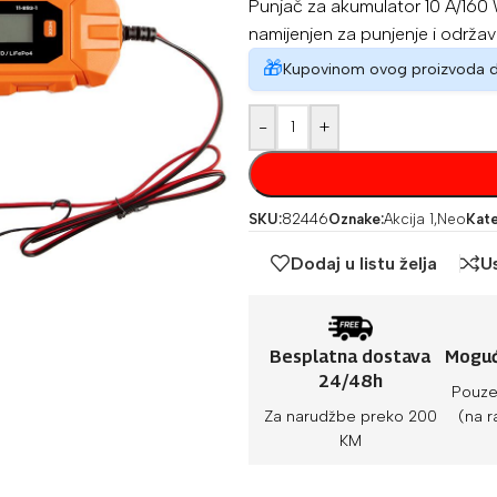
Punjač za akumulator 10 A/160 
namijenjen za punjenje i održa
🎁
Kupovinom ovog proizvoda 
-
+
SKU:
82446
Oznake:
Akcija 1
,
Neo
Kate
Dodaj u listu želja
U
Besplatna dostava
Moguć
24/48h
Pouze
Za narudžbe preko 200
(na r
KM