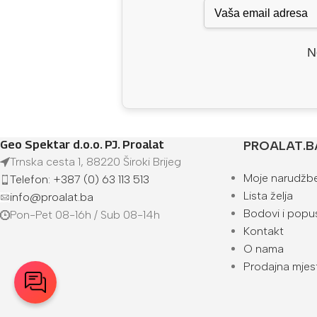
N
Geo Spektar d.o.o. PJ. Proalat
PROALAT.B
Trnska cesta 1, 88220 Široki Brijeg
Moje narudžb
Telefon: +387 (0) 63 113 513
Lista želja
info@proalat.ba
Bodovi i popus
Pon-Pet 08-16h / Sub 08-14h
Kontakt
O nama
Prodajna mjes