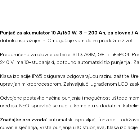
Punjač za akumulator 10 A/160 W, 3 – 200 Ah, za olovne /
duboko ispražnjenih. Omogućuje vam da im produžite život.
Preporučeno za olovne baterije: STD, AGM, GEL i LiFePO4. Punj
240 V. Ima 10-stupanjski, potpuno automatski tip punjenja . Zah
Klasa izolacije IP65 osigurava odgovarajuću razinu zaštite. Ur
upravljan mikroprocesorom. Zahvaljujući ugrađenom LCD zaslonu
Odvojene postavke načina punjenja i mogućnost uštede memorije
uređaja. NEO ispravljač se nudi u kompletu s dodatnim kabeli
Značajke proizvoda:
automatski ispravljač, funkcije – održav
čuvanje sjećanja, Vrsta punjenja u 10 stupnjeva, Klasa izolacije