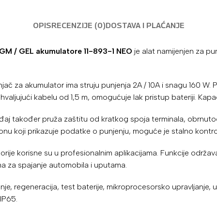
OPIS
RECENZIJE (0)
DOSTAVA I PLAĆANJE
 AGM / GEL akumulatore 11-893-1 NEO
je alat namijenjen za pu
ač za akumulator ima struju punjenja 2A / 10A i snagu 160 W. 
valjujući kabelu od 1,5 m, omogućuje lak pristup bateriji. Kapac
eđaj također pruža zaštitu od kratkog spoja terminala, obrnutog
 koji prikazuje podatke o punjenju, moguće je stalno kontroli
 korisne su u profesionalnim aplikacijama. Funkcije održavanja
ma za spajanje automobila i uputama.
anje, regeneracija, test baterije, mikroprocesorsko upravljanj
 IP65.