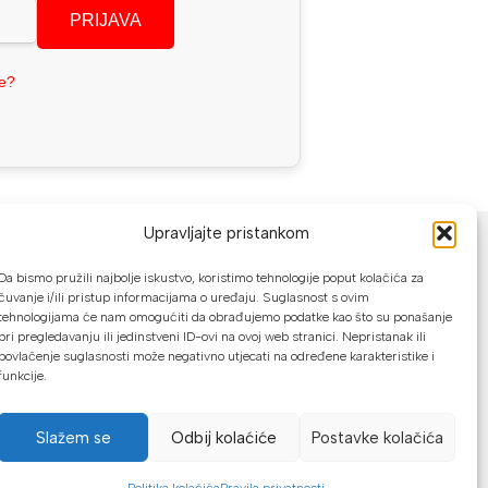
PRIJAVA
se?
NAČINI PLAĆANJA
Upravljajte pristankom
U našoj web trgovini možete platiti:
Da bismo pružili najbolje iskustvo, koristimo tehnologije poput kolačića za
čuvanje i/ili pristup informacijama o uređaju. Suglasnost s ovim
tehnologijama će nam omogućiti da obrađujemo podatke kao što su ponašanje
Kreditnim karticama jednokratno ili do
pri pregledavanju ili jedinstveni ID-ovi na ovoj web stranici. Nepristanak ili
24 rate
povlačenje suglasnosti može negativno utjecati na određene karakteristike i
funkcije.
Općom uplatnicom, virmanom, internet
bankarstvom
Slažem se
Odbij kolaćiće
Postavke kolačića
Gotovinom prilikom preuzimanja
Mikrofin do 18 rata