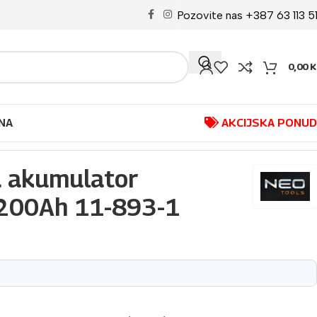
Pozovite nas +387 63 113 5
0,00
K
NA
AKCIJSKA PONU
a akumulator
200Ah 11-893-1