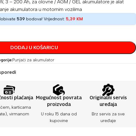
W, 3 – 200 Ah, za olovne / AGM / GEL akumulatore je alat
vanje akumulatora u motornim vozilima
dobivate
539
bodova! Vrijednost:
5,39
KM
DODAJ U KOŠARICU
gorije:
Punjači za akumulator
sporedi
nosti plaćanja
Mogućnost povrata
Originalni servis
proizvoda
uređaja
ćem, karticama
ate), virmanom
U roku 15 dana od
Brz servis za sve
kupovine
uređaje