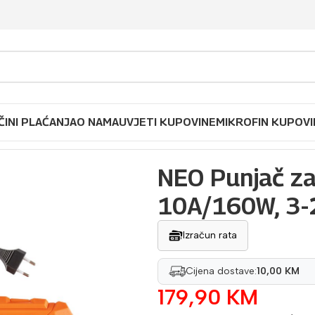
ČINI PLAĆANJA
O NAMA
UVJETI KUPOVINE
MIKROFIN KUPOVI
ač za akumulator 10A/160W, 3-200Ah 11-893-1
NEO Punjač z
10A/160W, 3-
Izračun rata
Cijena dostave:
10,00 KM
179,90
KM