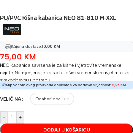
PU/PVC Kišna kabanica NEO 81-810 M-XXL
Cijena dostave:
10,00 KM
75,00
KM
NEO kabanica savršena je za kišne i vjetrovite vremenske
uvjete. Namijenjena je za rad u lošim vremenskim uvjetima i za
svakodnevnu upotrebu.
🎁
Kupovinom ovog proizvoda dobivate
225
bodova! Vrijednost:
2,25
KM
VELIČINA
-
+
DODAJ U KOŠARICU