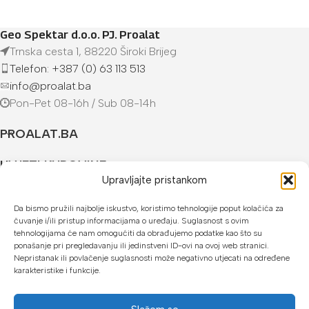
Geo Spektar d.o.o. PJ. Proalat
Trnska cesta 1, 88220 Široki Brijeg
Telefon: +387 (0) 63 113 513
info@proalat.ba
Pon-Pet 08-16h / Sub 08-14h
PROALAT.BA
UVJETI KUPOVINE
Upravljajte pristankom
NAČINI PLAĆANJA
Da bismo pružili najbolje iskustvo, koristimo tehnologije poput kolačića za
čuvanje i/ili pristup informacijama o uređaju. Suglasnost s ovim
U našoj web trgovini možete platiti:
tehnologijama će nam omogućiti da obrađujemo podatke kao što su
ponašanje pri pregledavanju ili jedinstveni ID-ovi na ovoj web stranici.
Kreditnim karticama jednokratno ili do 24 rate
Nepristanak ili povlačenje suglasnosti može negativno utjecati na određene
karakteristike i funkcije.
Općom uplatnicom, virmanom, internet bankarstvom
Gotovinom prilikom preuzimanja