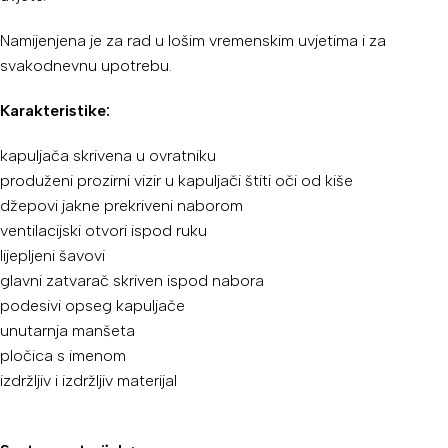
Namijenjena je za rad u lošim vremenskim uvjetima i za
svakodnevnu upotrebu.
Karakteristike:
kapuljača skrivena u ovratniku
produženi prozirni vizir u kapuljači štiti oči od kiše
džepovi jakne prekriveni naborom
ventilacijski otvori ispod ruku
lijepljeni šavovi
glavni zatvarač skriven ispod nabora
podesivi opseg kapuljače
unutarnja manšeta
pločica s imenom
izdržljiv i izdržljiv materijal