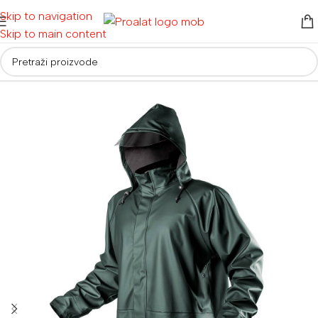
Skip to navigation
Skip to main content
Početna
/
Radna odjeća i obuća