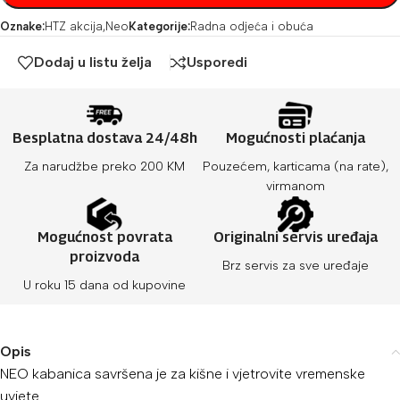
Oznake:
HTZ akcija
,
Neo
Kategorije:
Radna odjeća i obuća
Dodaj u listu želja
Usporedi
Besplatna dostava 24/48h
Mogućnosti plaćanja
Za narudžbe preko 200 KM
Pouzećem, karticama (na rate),
virmanom
Mogućnost povrata
Originalni servis uređaja
proizvoda
Brz servis za sve uređaje
U roku 15 dana od kupovine
Opis
NEO kabanica savršena je za kišne i vjetrovite vremenske
uvjete.