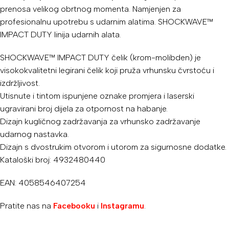
prenosa velikog obrtnog momenta. Namjenjen za
profesionalnu upotrebu s udarnim alatima. SHOCKWAVE™
IMPACT DUTY linija udarnih alata.
SHOCKWAVE™ IMPACT DUTY čelik (krom-molibden) je
visokokvalitetni legirani čelik koji pruža vrhunsku čvrstoću i
izdržljivost.
Utisnute i tintom ispunjene oznake promjera i laserski
ugravirani broj dijela za otpornost na habanje.
Dizajn kugličnog zadržavanja za vrhunsko zadržavanje
udarnog nastavka.
Dizajn s dvostrukim otvorom i utorom za sigurnosne dodatke.
Kataloški broj: 4932480440
EAN: 4058546407254
Pratite nas na
Facebooku
i
Instagramu
.