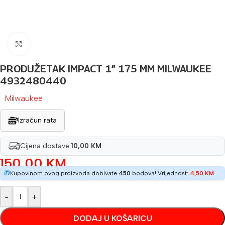
Povećaj sliku
PRODUŽETAK IMPACT 1” 175 MM MILWAUKEE
4932480440
Milwaukee
Izračun rata
Cijena dostave:
10,00 KM
150,00
KM
🎁
Kupovinom ovog proizvoda dobivate
450
bodova! Vrijednost:
4,50
KM
-
+
DODAJ U KOŠARICU