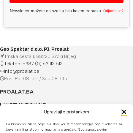
Newsletter možete otkazati u bilo kojem trenutku.
Odjavite se?
Geo Spektar d.o.o. PJ. Proalat
Trnska cesta 1, 88220 Široki Brijeg
Telefon: +387 (0) 63 113 513
info@proalat.ba
Pon-Pet 08-16h / Sub 08-14h
PROALAT.BA
UVJETI KUPOVINE
Upravljajte pristankom
NAČINI PLAĆANJA
Da bismo pružili najbolje iskustvo, koristimo tehnologije poput kolačića za
čuvanje i/ili pristup informacijama o uređaju. Suglasnost s ovim
U našoj web trgovini možete platiti: