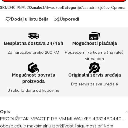
SKU:
040198952
Oznake:
Milwaukee
Kategorije:
Nasadni ključevi
,
Oprema
Dodaj u listu želja
Usporedi
Besplatna dostava 24/48h
Mogućnosti plaćanja
Za narudžbe preko 200 KM
Pouzećem, karticama (na rate),
virmanom
Mogućnost povrata
Originalni servis uređaja
proizvoda
Brz servis za sve uređaje
U roku 15 dana od kupovine
Opis
PRODUŽETAK IMPACT 1” 175 MM MILWAUKEE 4932480440 –
obezbjeđuje maksimalnu izdržljivost i sigurnost prilikom