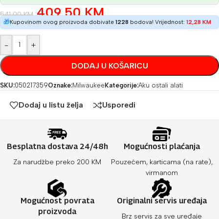
409,50
KM
541,00
KM
🎁
Kupovinom ovog proizvoda dobivate
1228
bodova! Vrijednost:
12,28
KM
-
+
DODAJ U KOŠARICU
SKU:
050217359
Oznake:
Milwaukee
Kategorije:
Aku ostali alati
Dodaj u listu želja
Usporedi
Besplatna dostava 24/48h
Mogućnosti plaćanja
Za narudžbe preko 200 KM
Pouzećem, karticama (na rate),
virmanom
Mogućnost povrata
Originalni servis uređaja
proizvoda
Brz servis za sve uređaje