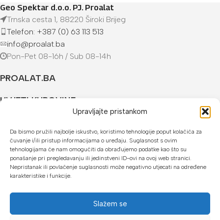
Geo Spektar d.o.o. PJ. Proalat
Trnska cesta 1, 88220 Široki Brijeg
Telefon: +387 (0) 63 113 513
info@proalat.ba
Pon-Pet 08-16h / Sub 08-14h
PROALAT.BA
UVJETI KUPOVINE
Upravljajte pristankom
NAČINI PLAĆANJA
Da bismo pružili najbolje iskustvo, koristimo tehnologije poput kolačića za
čuvanje i/ili pristup informacijama o uređaju. Suglasnost s ovim
U našoj web trgovini možete platiti:
tehnologijama će nam omogućiti da obrađujemo podatke kao što su
ponašanje pri pregledavanju ili jedinstveni ID-ovi na ovoj web stranici.
Kreditnim karticama jednokratno ili do 24 rate
Nepristanak ili povlačenje suglasnosti može negativno utjecati na određene
karakteristike i funkcije.
Općom uplatnicom, virmanom, internet bankarstvom
Gotovinom prilikom preuzimanja
Slažem se
Mikrofin do 18 rata