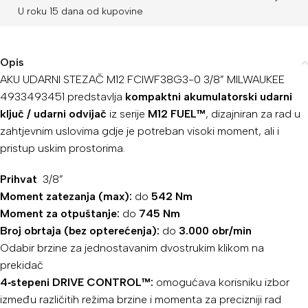
U roku 15 dana od kupovine
Opis
AKU UDARNI STEZAČ M12 FCIWF38G3-0 3/8” MILWAUKEE
4933493451 predstavlja
kompaktni akumulatorski udarni
ključ / udarni odvijač
iz serije
M12 FUEL™
, dizajniran za rad u
zahtjevnim uslovima gdje je potreban visoki moment, ali i
pristup uskim prostorima.
Prihvat
3/8”
Moment zatezanja (max):
do
542 Nm
Moment za otpuštanje:
do
745 Nm
Broj obrtaja (bez opterećenja):
do
3.000 obr/min
Odabir brzine za jednostavanim dvostrukim klikom na
prekidač
4‑stepeni DRIVE CONTROL™:
omogućava korisniku izbor
između različitih režima brzine i momenta za precizniji rad