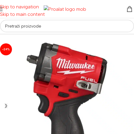
Skip to navigation
Skip to main content
Početna
/
Akumulatorski alati
/
Aku ostali alati
-24%