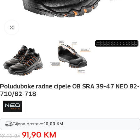
Povećaj sliku
Poluduboke radne cipele OB SRA 39-47 NEO 82-
710/82-718
Cijena dostave:
10,00 KM
91,90
KM
101,90
KM