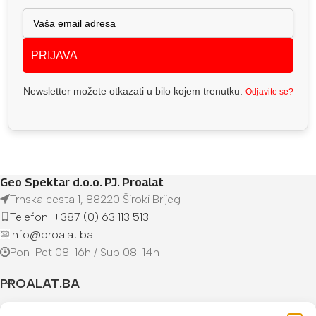
PRIJAVA
Newsletter možete otkazati u bilo kojem trenutku.
Odjavite se?
Geo Spektar d.o.o. PJ. Proalat
Trnska cesta 1, 88220 Široki Brijeg
Telefon: +387 (0) 63 113 513
info@proalat.ba
Pon-Pet 08-16h / Sub 08-14h
PROALAT.BA
UVJETI KUPOVINE