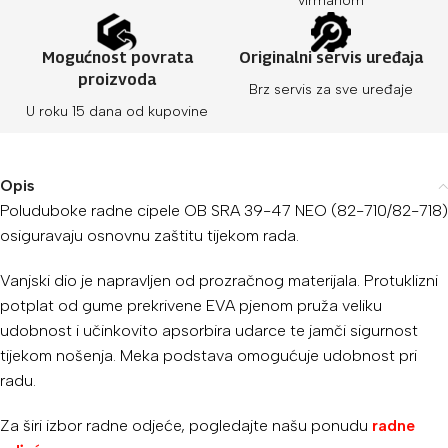
virmanom
Mogućnost povrata
Originalni servis uređaja
proizvoda
Brz servis za sve uređaje
U roku 15 dana od kupovine
Opis
Poluduboke radne cipele OB SRA 39-47 NEO (82-710/82-718)
osiguravaju osnovnu zaštitu tijekom rada.
Vanjski dio je napravljen od prozračnog materijala. Protuklizni
potplat od gume prekrivene EVA pjenom pruža veliku
udobnost i učinkovito apsorbira udarce te jamči sigurnost
tijekom nošenja. Meka podstava omogućuje udobnost pri
radu.
Za širi izbor radne odjeće, pogledajte našu ponudu
radne