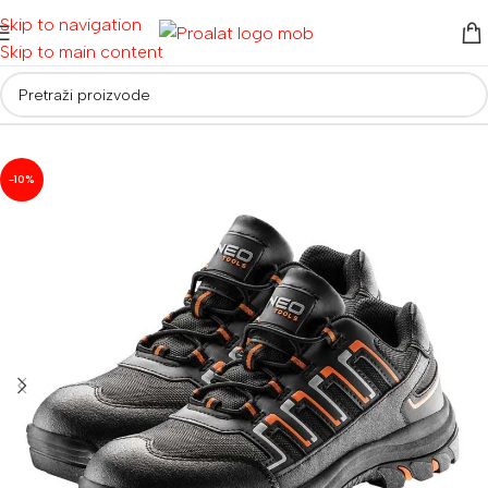
Skip to navigation
Skip to main content
Početna
/
Radna odjeća i obuća
/
Radne cipele
-10%