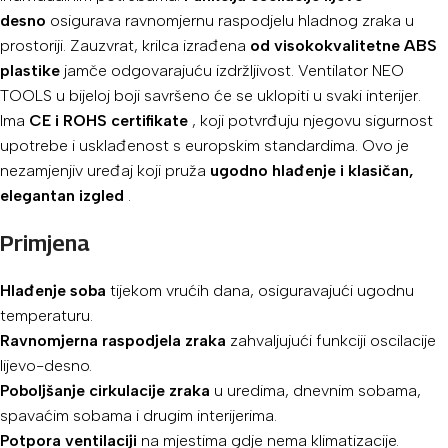
desno
osigurava ravnomjernu raspodjelu hladnog zraka u
prostoriji. Zauzvrat, krilca izrađena
od visokokvalitetne ABS
plastike
jamče odgovarajuću izdržljivost. Ventilator NEO
TOOLS u bijeloj boji savršeno će se uklopiti u svaki interijer.
Ima
CE i ROHS certifikate
, koji potvrđuju njegovu sigurnost
upotrebe i usklađenost s europskim standardima. Ovo je
nezamjenjiv uređaj koji pruža
ugodno hlađenje i klasičan,
elegantan izgled
.
Primjena
Hlađenje soba
tijekom vrućih dana, osiguravajući ugodnu
temperaturu.
Ravnomjerna raspodjela zraka
zahvaljujući funkciji oscilacije
lijevo-desno.
Poboljšanje cirkulacije zraka
u uredima, dnevnim sobama,
spavaćim sobama i drugim interijerima.
Potpora ventilaciji
na mjestima gdje nema klimatizacije.