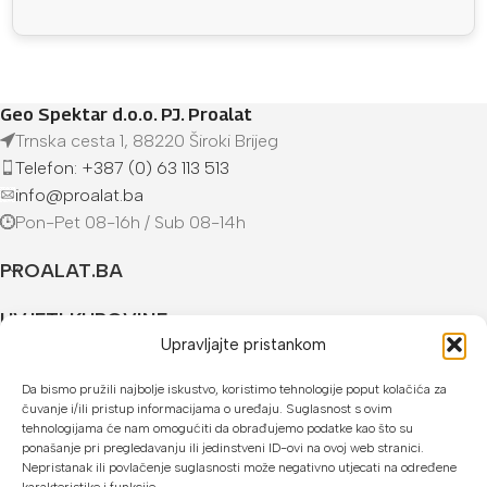
Geo Spektar d.o.o. PJ. Proalat
Trnska cesta 1, 88220 Široki Brijeg
Telefon: +387 (0) 63 113 513
info@proalat.ba
Pon-Pet 08-16h / Sub 08-14h
PROALAT.BA
UVJETI KUPOVINE
Upravljajte pristankom
NAČINI PLAĆANJA
Da bismo pružili najbolje iskustvo, koristimo tehnologije poput kolačića za
čuvanje i/ili pristup informacijama o uređaju. Suglasnost s ovim
U našoj web trgovini možete platiti:
tehnologijama će nam omogućiti da obrađujemo podatke kao što su
ponašanje pri pregledavanju ili jedinstveni ID-ovi na ovoj web stranici.
Kreditnim karticama jednokratno ili do 24 rate
Nepristanak ili povlačenje suglasnosti može negativno utjecati na određene