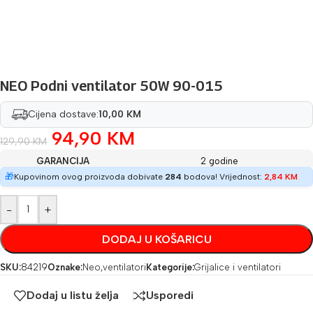
NEO Podni ventilator 50W 90-015
Cijena dostave:
10,00 KM
94,90
KM
129,90
KM
GARANCIJA
2 godine
🎁
Kupovinom ovog proizvoda dobivate
284
bodova! Vrijednost:
2,84
KM
-
+
DODAJ U KOŠARICU
SKU:
84219
Oznake:
Neo
,
ventilatori
Kategorije:
Grijalice i ventilatori
Dodaj u listu želja
Usporedi