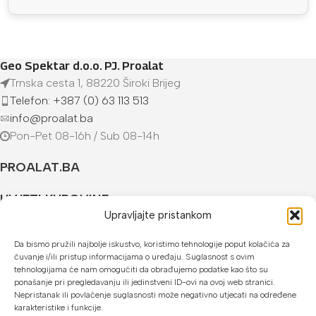
Geo Spektar d.o.o. PJ. Proalat
Trnska cesta 1, 88220 Široki Brijeg
Telefon: +387 (0) 63 113 513
info@proalat.ba
Pon-Pet 08-16h / Sub 08-14h
PROALAT.BA
UVJETI KUPOVINE
Upravljajte pristankom
NAČINI PLAĆANJA
Da bismo pružili najbolje iskustvo, koristimo tehnologije poput kolačića za
čuvanje i/ili pristup informacijama o uređaju. Suglasnost s ovim
U našoj web trgovini možete platiti:
tehnologijama će nam omogućiti da obrađujemo podatke kao što su
ponašanje pri pregledavanju ili jedinstveni ID-ovi na ovoj web stranici.
Kreditnim karticama jednokratno ili do 24 rate
Nepristanak ili povlačenje suglasnosti može negativno utjecati na određene
karakteristike i funkcije.