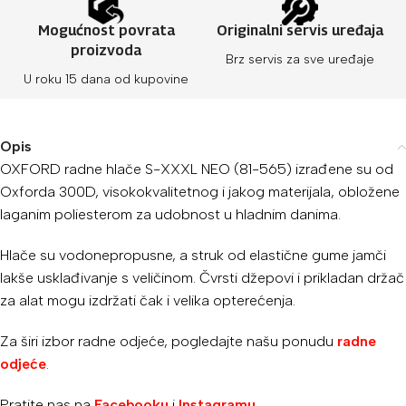
Mogućnost povrata
Originalni servis uređaja
proizvoda
Brz servis za sve uređaje
U roku 15 dana od kupovine
Opis
OXFORD radne hlače S-XXXL NEO (81-565) izrađene su od
Oxforda 300D, visokokvalitetnog i jakog materijala, obložene
laganim poliesterom za udobnost u hladnim danima.
Hlače su vodonepropusne, a struk od elastične gume jamči
lakše usklađivanje s veličinom. Čvrsti džepovi i prikladan držač
za alat mogu izdržati čak i velika opterećenja.
Za širi izbor radne odjeće, pogledajte našu ponudu
radne
odjeće
.
Pratite nas na
Facebooku
i
Instagramu
.