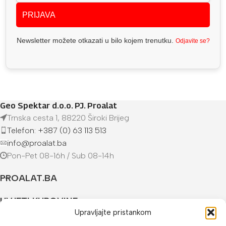
PRIJAVA
Newsletter možete otkazati u bilo kojem trenutku.
Odjavite se?
Geo Spektar d.o.o. PJ. Proalat
Trnska cesta 1, 88220 Široki Brijeg
Telefon: +387 (0) 63 113 513
info@proalat.ba
Pon-Pet 08-16h / Sub 08-14h
PROALAT.BA
UVJETI KUPOVINE
Upravljajte pristankom
NAČINI PLAĆANJA