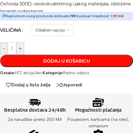
Oxforda 300D, visokokvalitetnog i jakog materijala, obložene
laganim poliesterom.
🎁
Kupovinom ovog proizvoda dobivate
198
bodova! Vrijednost:
1,98
KM
VELIČINA
-
+
DODAJ U KOŠARICU
Oznake:
HTZ akcija
,
Neo
Kategorije:
Radna odjeća
Dodaj u listu želja
Usporedi
Besplatna dostava 24/48h
Mogućnosti plaćanja
Za narudžbe preko 200 KM
Pouzećem, karticama (na rate),
virmanom