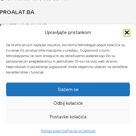
PROALAT.BA
UVJETI KUPOVINE
Upravljajte pristankom
NAČINI PLAĆANJA
Da bismo pružili najbolje iskustvo, koristimo tehnologije poput kolačića za
čuvanje i/ili pristup informacijama o uređaju. Suglasnost s ovim
U našoj web trgovini možete platiti:
tehnologijama će nam omogućiti da obrađujemo podatke kao što su
ponašanje pri pregledavanju ili jedinstveni ID-ovi na ovoj web stranici.
Kreditnim karticama jednokratno ili do 24 rate
Nepristanak ili povlačenje suglasnosti može negativno utjecati na određene
karakteristike i funkcije.
Općom uplatnicom, virmanom, internet bankarstvom
Gotovinom prilikom preuzimanja
Slažem se
Mikrofin do 18 rata
Odbij kolaćiće
Copyright © 2026 Proalat.ba
Postavke kolačića
Politika kolačića
Pravila privatnosti
Dućan
Lista želja
Košarica
Moj račun