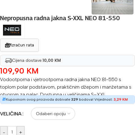
Nepropusna radna jakna S-XXL NEO 81-550
Izračun rata
Cijena dostave:
10,00 KM
109,90
KM
Vodootporna i vjetrootporna radna jakna NEO 81-550 s
toplom polar podstavom, praktičnim džepom i manžetama s
otvorom za palac. Dostupna u veličinama S–XXL.
🎁
Kupovinom ovog proizvoda dobivate
329
bodova! Vrijednost:
3,29
KM
VELIČINA
-
+