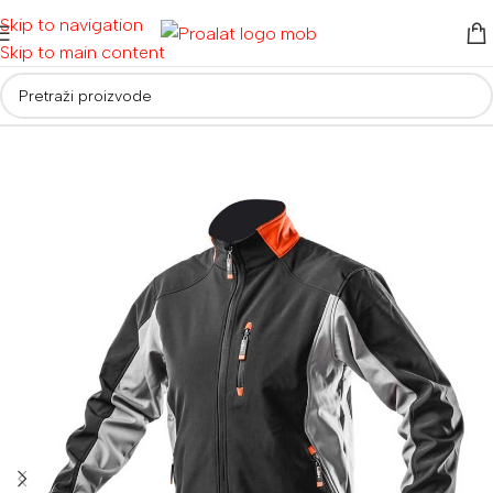
Skip to navigation
Skip to main content
Početna
/
Radna odjeća i obuća
/
Radna odjeća