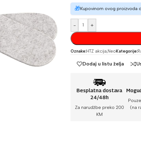
🎁
Kupovinom ovog proizvoda 
-
+
Oznake:
HTZ akcija
,
Neo
Kategorije:
R
Dodaj u listu želja
U
Besplatna dostava
Moguć
24/48h
Pouze
Za narudžbe preko 200
(na r
KM