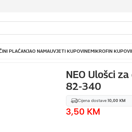
ČINI PLAĆANJA
O NAMA
UVJETI KUPOVINE
MIKROFIN KUPOVI
ipele od filca 38-39 82-340
NEO Ulošci za 
82-340
Cijena dostave:
10,00 KM
3,50
KM