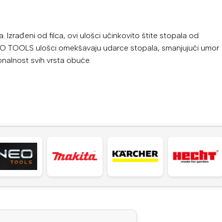
. Izrađeni od filca, ovi ulošci učinkovito štite stopala od
, NEO TOOLS ulošci omekšavaju udarce stopala, smanjujući umor
nalnost svih vrsta obuće.