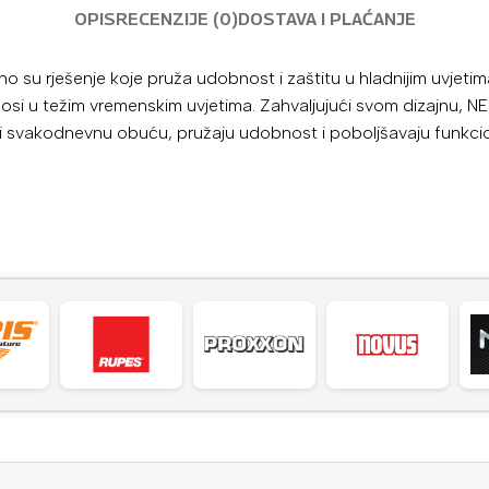
OPIS
RECENZIJE (0)
DOSTAVA I PLAĆANJE
o su rješenje koje pruža udobnost i zaštitu u hladnijim uvjetima
e nosi u težim vremenskim uvjetima. Zahvaljujući svom dizajnu
 i svakodnevnu obuću, pružaju udobnost i poboljšavaju funkcio