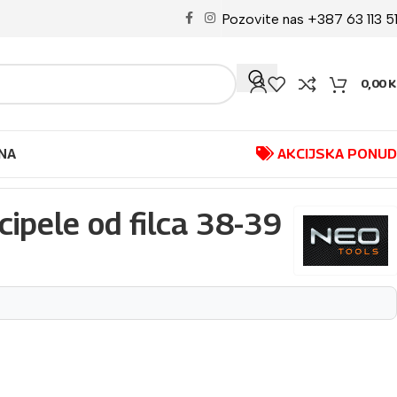
Pozovite nas +387 63 113 5
0,00
K
NA
AKCIJSKA PONU
cipele od filca 38-39