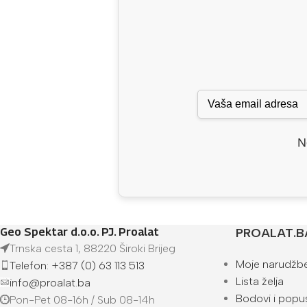
N
Geo Spektar d.o.o. PJ. Proalat
PROALAT.B
Trnska cesta 1, 88220 Široki Brijeg
Moje narudžb
Telefon: +387 (0) 63 113 513
Lista želja
info@proalat.ba
Bodovi i popus
Pon-Pet 08-16h / Sub 08-14h