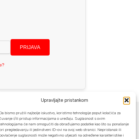
PRIJAVA
se?
Upravljajte pristankom
NAČINI PLAĆANJA
Da bismo pružili najbolje iskustvo, koristimo tehnologije poput kolačića za
čuvanje i/ili pristup informacijama o uređaju. Suglasnost s ovim
U našoj web trgovini možete platiti:
tehnologijama će nam omogućiti da obrađujemo podatke kao što su ponašanje
pri pregledavanju ili jedinstveni ID-ovi na ovoj web stranici. Nepristanak ili
Kreditnim karticama jednokratno ili do
povlačenje suglasnosti može negativno utjecati na određene karakteristike i