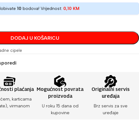
dobivate
10
bodova! Vrijednost:
0,10
KM
DODAJ U KOŠARICU
adne cipele
sporedi
nosti plaćanja
Mogućnost povrata
Originalni servis
proizvoda
uređaja
ćem, karticama
ate), virmanom
U roku 15 dana od
Brz servis za sve
kupovine
uređaje