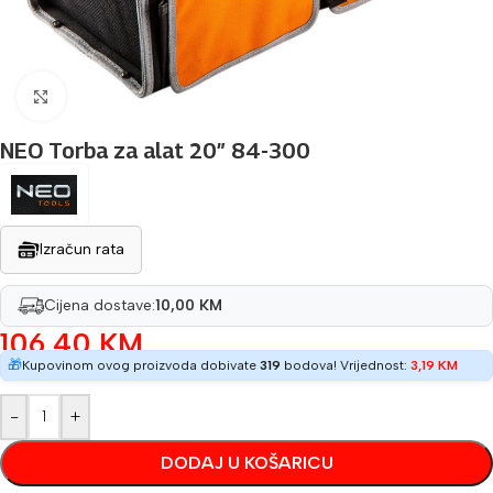
Povećaj sliku
NEO Torba za alat 20″ 84-300
Izračun rata
Cijena dostave:
10,00 KM
106,40
KM
🎁
Kupovinom ovog proizvoda dobivate
319
bodova! Vrijednost:
3,19
KM
-
+
DODAJ U KOŠARICU