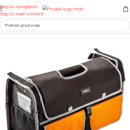
Skip to navigation
Skip to main content
Početna
/
Ručni alati i oprema
/
Torbe, kutije i kolica za alat