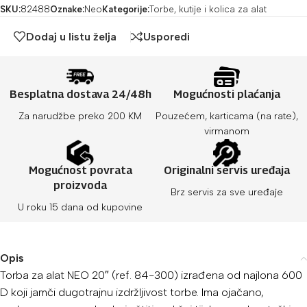
SKU:
82488
Oznake:
Neo
Kategorije:
Torbe, kutije i kolica za alat
Dodaj u listu želja
Usporedi
Besplatna dostava 24/48h
Mogućnosti plaćanja
Za narudžbe preko 200 KM
Pouzećem, karticama (na rate),
virmanom
Mogućnost povrata
Originalni servis uređaja
proizvoda
Brz servis za sve uređaje
U roku 15 dana od kupovine
Opis
Torba za alat NEO 20″ (ref. 84-300) izrađena od najlona 600
D koji jamči dugotrajnu izdržljivost torbe. Ima ojačano,