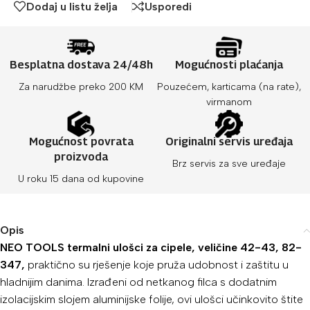
Dodaj u listu želja
Usporedi
Besplatna dostava 24/48h
Mogućnosti plaćanja
Za narudžbe preko 200 KM
Pouzećem, karticama (na rate),
virmanom
Mogućnost povrata
Originalni servis uređaja
proizvoda
Brz servis za sve uređaje
U roku 15 dana od kupovine
Opis
NEO TOOLS termalni ulošci za cipele, veličine 42-43, 82-
347,
praktično su rješenje koje pruža udobnost i zaštitu u
hladnijim danima. Izrađeni od netkanog filca s dodatnim
izolacijskim slojem aluminijske folije, ovi ulošci učinkovito štite