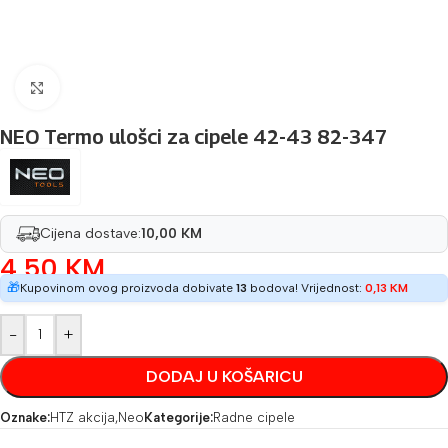
Povećaj sliku
NEO Termo ulošci za cipele 42-43 82-347
Cijena dostave:
10,00 KM
4,50
KM
🎁
Kupovinom ovog proizvoda dobivate
13
bodova! Vrijednost:
0,13
KM
-
+
DODAJ U KOŠARICU
Oznake:
HTZ akcija
,
Neo
Kategorije:
Radne cipele