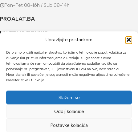
Pon-Pet 08-16h / Sub 08-14h
PROALAT.BA
UVJETI KUPOVINE
Upravljajte pristankom
NAČINI PLAĆANJA
Da bismo pružili najbolje iskustvo, koristimo tehnologije poput kolačića za
čuvanje i/ili pristup informacijama o uređaju. Suglasnost s ovim
U našoj web trgovini možete platiti:
tehnologijama će nam omogućiti da obrađujemo podatke kao što su
ponašanje pri pregledavanju ili jedinstveni ID-ovi na ovoj web stranici.
Kreditnim karticama jednokratno ili do 24 rate
Nepristanak ili povlačenje suglasnosti može negativno utjecati na određene
karakteristike i funkcije.
Općom uplatnicom, virmanom, internet bankarstvom
Gotovinom prilikom preuzimanja
Slažem se
Mikrofin do 18 rata
Odbij kolaćiće
Copyright © 2026 Proalat.ba
Postavke kolačića