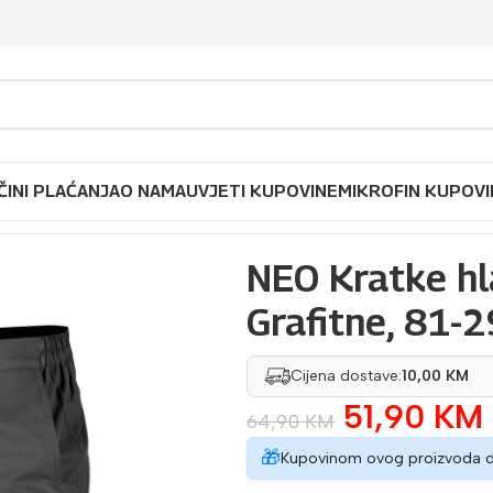
ČINI PLAĆANJA
O NAMA
UVJETI KUPOVINE
MIKROFIN KUPOVI
ače Mix&Match, Grafitne, 81-299-2 S-XXXL
NEO Kratke hl
Grafitne, 81-
Cijena dostave:
10,00 KM
51,90
KM
64,90
KM
🎁
Kupovinom ovog proizvoda 