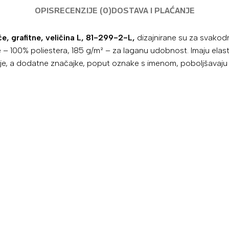
OPIS
RECENZIJE (0)
DOSTAVA I PLAĆANJE
, grafitne, veličina L, 81-299-2-L,
dizajnirane su za svakodn
– 100% poliestera, 185 g/m² – za laganu udobnost. Imaju elas
nje, a dodatne značajke, poput oznake s imenom, poboljšavaj