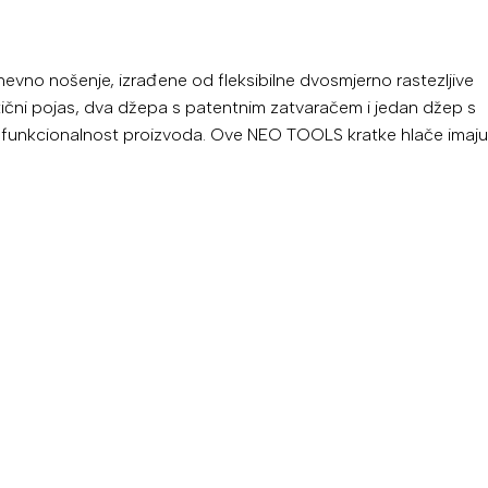
evno nošenje, izrađene od fleksibilne dvosmjerno rastezljive
tični pojas, dva džepa s patentnim zatvaračem i jedan džep s
u funkcionalnost proizvoda. Ove NEO TOOLS kratke hlače imaju