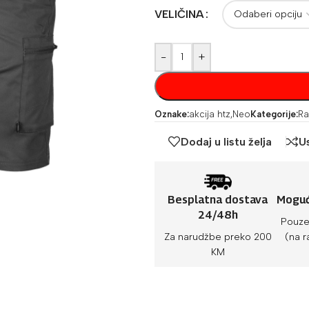
VELIČINA
-
+
Oznake:
akcija htz
,
Neo
Kategorije:
Ra
Dodaj u listu želja
U
Besplatna dostava
Moguć
24/48h
Pouze
Za narudžbe preko 200
(na r
KM