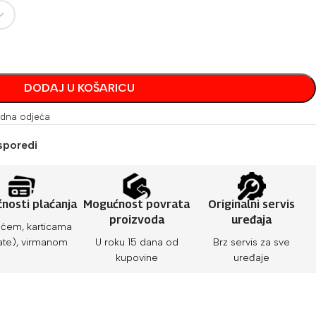
DODAJ U KOŠARICU
dna odjeća
sporedi
nosti plaćanja
Mogućnost povrata
Originalni servis
proizvoda
uređaja
ćem, karticama
ate), virmanom
U roku 15 dana od
Brz servis za sve
kupovine
uređaje