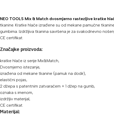
NEO TOOLS Mix & Match dvosmjerno rastezljive kratke hlače
tkanine. Kratke hlače izrađene su od mekane pamučne tkanine 
gumbima. Izdržljiva tkanina savršena je za svakodnevno noše
CE certifikat.
Značajke proizvoda:
kratke hlače iz serije Mix&Match,
Dvosmjerno istezanje,
izrađena od mekane tkanine (pamuk na dodir),
elastični pojas,
2 džepa s patentnim zatvaračem + 1 džep na gumb,
oznaka s imenom,
izdržljiv materijal,
CE certifikat.
Materijal: