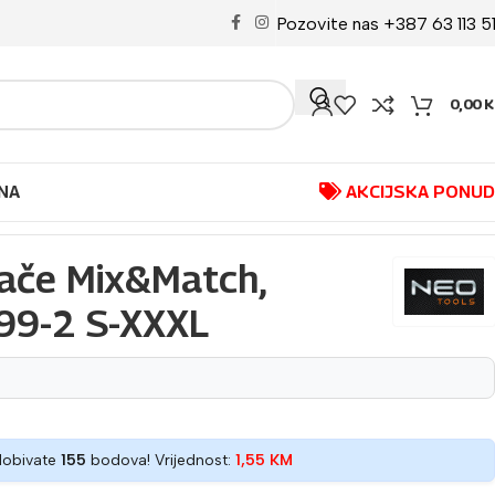
Pozovite nas +387 63 113 5
0,00
K
NA
AKCIJSKA PONU
ače Mix&Match,
299-2 S-XXXL
dobivate
155
bodova! Vrijednost:
1,55
KM