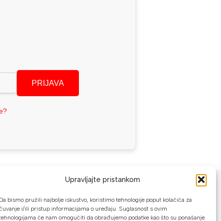
PRIJAVA
se?
NAČINI PLAĆANJA
Upravljajte pristankom
U našoj web trgovini možete platiti:
Da bismo pružili najbolje iskustvo, koristimo tehnologije poput kolačića za
čuvanje i/ili pristup informacijama o uređaju. Suglasnost s ovim
tehnologijama će nam omogućiti da obrađujemo podatke kao što su ponašanje
Kreditnim karticama jednokratno ili do