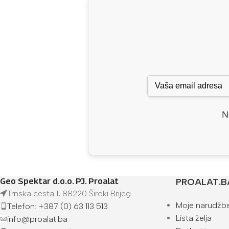
N
Geo Spektar d.o.o. PJ. Proalat
PROALAT.B
Trnska cesta 1, 88220 Široki Brijeg
Moje narudžb
Telefon: +387 (0) 63 113 513
Lista želja
info@proalat.ba