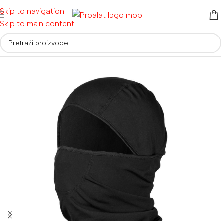
Skip to navigation
Skip to main content
Početna
/
Radna odjeća i obuća
/
Kape