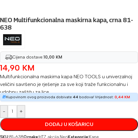
NEO Multifunkcionalna maskirna kapa, crna 81-
638
Cijena dostave:
10,00 KM
14,90
KM
Multifunkcionalna maskirna kapa NEO TOOLS u univerzalnoj
veličini savršeno je rješenje za sve koji traže funkcionalnu i
udobnu zaštitu za lice.
🎁
Kupovinom ovog proizvoda dobivate
44
bodova! Vrijednost:
0,44
KM
-
+
DODAJ U KOŠARICU
SKU:
81-638
Oznake:
HTZ akcija
,
Neo
Kategorije:
Kape