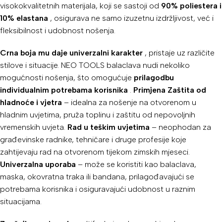
visokokvalitetnih materijala, koji se sastoji od
90% poliestera i
10% elastana
, osigurava ne samo izuzetnu izdržljivost, već i
fleksibilnost i udobnost nošenja.
Crna boja mu daje univerzalni karakter
, pristaje uz različite
stilove i situacije. NEO TOOLS balaclava nudi nekoliko
mogućnosti nošenja, što omogućuje
prilagodbu
individualnim potrebama korisnika
.
Primjena
Zaštita od
hladnoće i vjetra
– idealna za nošenje na otvorenom u
hladnim uvjetima, pruža toplinu i zaštitu od nepovoljnih
vremenskih uvjeta.
Rad u teškim uvjetima
– neophodan za
građevinske radnike, tehničare i druge profesije koje
zahtijevaju rad na otvorenom tijekom zimskih mjeseci.
Univerzalna uporaba
– može se koristiti kao balaclava,
maska, okovratna traka ili bandana, prilagođavajući se
potrebama korisnika i osiguravajući udobnost u raznim
situacijama.