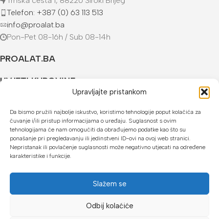
Trnska cesta 1, 88220 Široki Brijeg
Telefon: +387 (0) 63 113 513
info@proalat.ba
Pon-Pet 08-16h / Sub 08-14h
PROALAT.BA
UVJETI KUPOVINE
Upravljajte pristankom
NAČINI PLAĆANJA
Da bismo pružili najbolje iskustvo, koristimo tehnologije poput kolačića za
čuvanje i/ili pristup informacijama o uređaju. Suglasnost s ovim
U našoj web trgovini možete platiti:
tehnologijama će nam omogućiti da obrađujemo podatke kao što su
ponašanje pri pregledavanju ili jedinstveni ID-ovi na ovoj web stranici.
Kreditnim karticama jednokratno ili do 24 rate
Nepristanak ili povlačenje suglasnosti može negativno utjecati na određene
karakteristike i funkcije.
Općom uplatnicom, virmanom, internet bankarstvom
Gotovinom prilikom preuzimanja
Slažem se
Mikrofin do 18 rata
Odbij kolaćiće
Copyright © 2026 Proalat.ba