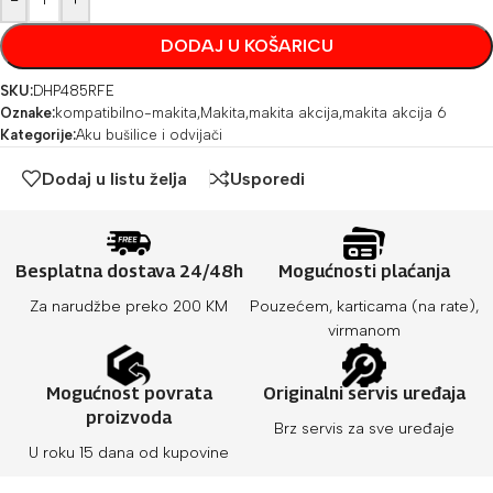
DODAJ U KOŠARICU
SKU:
DHP485RFE
Oznake:
kompatibilno-makita
,
Makita
,
makita akcija
,
makita akcija 6
Kategorije:
Aku bušilice i odvijači
Dodaj u listu želja
Usporedi
Besplatna dostava 24/48h
Mogućnosti plaćanja
Za narudžbe preko 200 KM
Pouzećem, karticama (na rate),
virmanom
Mogućnost povrata
Originalni servis uređaja
proizvoda
Brz servis za sve uređaje
U roku 15 dana od kupovine