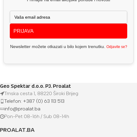
PRIJAVA
Newsletter možete otkazati u bilo kojem trenutku.
Odjavite se?
Geo Spektar d.o.o. PJ. Proalat
Trnska cesta 1, 88220 Široki Brijeg
Telefon: +387 (0) 63 113 513
info@proalat.ba
Pon-Pet 08-16h / Sub 08-14h
PROALAT.BA