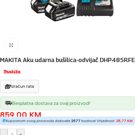
Povećaj sliku
MAKITA Aku udarna bušilica-odvijač DHP485RFE
Izračun rata
Besplatna dostava za ovaj proizvod!
859,00
KM
🎁
Kupovinom ovog proizvoda dobivate
2577
bodova! Vrijednost:
25,77
KM
-
+